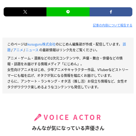
記事の内容について報告する
このページは
kusuguru株式会社
のにじめん編集部が作成・配信しています。
話
題
/
アニメ
/
ニュース
の最新情報はリンク先をご覧ください。
アニメ・ゲーム・漫画などの2次元コンテンツや、声優・舞台・俳優などの情
報・話題をお届けする情報メディア「にじめん」。
女性向けアニメをはじめ、少年アニメやキャラクター作品、VTuberなどストリー
マーにも幅を広げ、オタクが気になる情報を幅広くお届けしています。
さらに、アンケート・ランキング・オタ活（推し活）お役立ち情報など、女性オ
タクがワクワク楽しめるようなコンテンツも発信しています。
VOICE ACTOR
みんなが気になっている声優さん