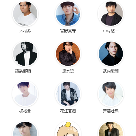
木村昴
宮野真守
中村悠一
諏訪部順一
速水奨
武内駿輔
梶裕貴
花江夏樹
斉藤壮馬