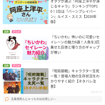
オタクが選ぶ「阿座上洋平が演
じるキャラ」ランキングTOP1
0！1位は『バーンブレイバー
ン』ルイス・スミス【2026年
版】
話題
アニメ
『ちいかわ』怖いのに可愛いセ
イレーンの魅力6選！人魚を2匹
乗せた巨体と喋り方のギャップ
が尊い
話題
アニメ
『呪術廻戦』キャラクター生死
一覧！登場人物の生存状況をわ
かりやすく紹介【ネタバレ注
意】
8コメント
五条悟死んじゃったのは😞悲しい⋯