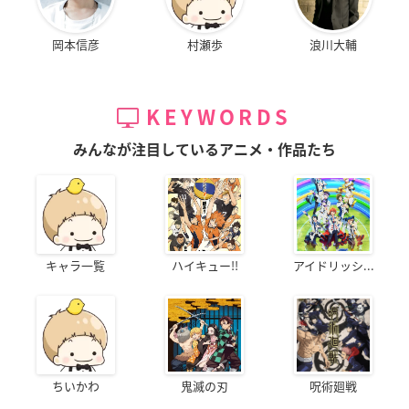
岡本信彦
村瀬歩
浪川大輔
KEYWORDS
みんなが注目しているアニメ・作品たち
キャラ一覧
ハイキュー!!
アイドリッシ...
ちいかわ
鬼滅の刃
呪術廻戦