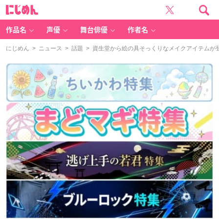
に
じ
め
ん
作品名
声優
舞台俳優
作者名
にじめん
>
ニュース
>
話題
> 資生堂から絵の具そっくりなメイクアイテムが