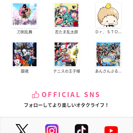
刀剣乱舞
忍たま乱太郎
Ｄｒ．ＳＴＯ...
銀魂
テニスの王子様
あんさんぶる...
OFFICIAL SNS
フォローしてより楽しいオタクライフ！