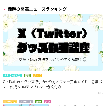
話題の関連ニュースランキング
オタ活・推し活
話題
グッズ
X（Twitter）グッズ取引のやり方とマナー完全ガイド 募集ポ
スト作成〜DMテンプレまで例文付き
5
ランキング
アンケート
話題
声優