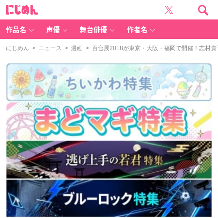
に
じ
め
ん
作品名
声優
舞台俳優
作者名
にじめん
>
ニュース
>
漫画
> 百合展2018が東京・大阪・福岡で開催！志村