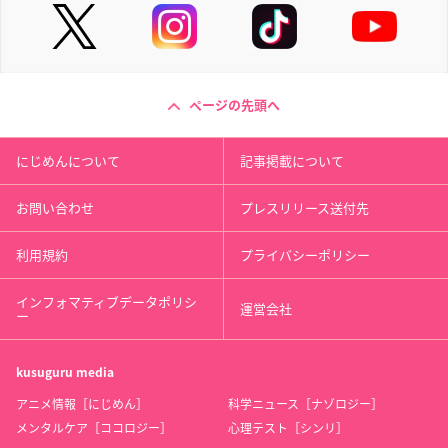
ページの先頭へ
にじめんについて
記事掲載について
お問い合わせ
プレスリリース送付先
利用規約
プライバシーポリシー
インフォマティブデータポリシ
運営会社
ー
kusuguru
media
アニメ情報［にじめん］
科学ニュース［ナゾロジー］
メンタルケア［ココロジー］
心理テスト［シンリ］