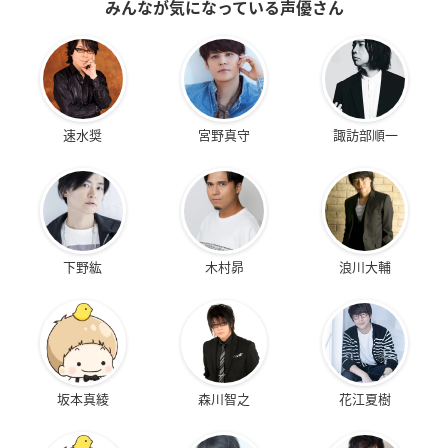
みんなが気になっている声優さん
速水奨
宮野真守
諏訪部順一
下野紘
木村昴
浪川大輔
坂本真綾
森川智之
花江夏樹