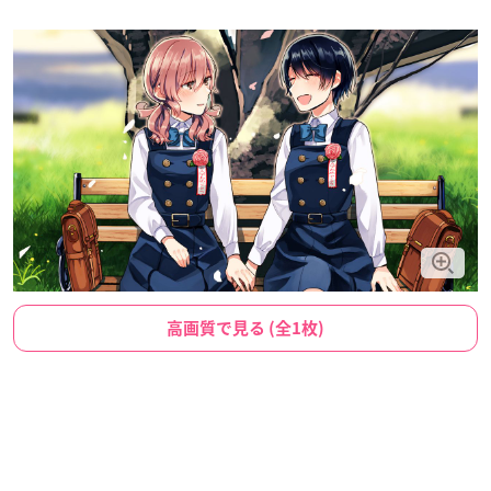
高画質で見る (全1枚)