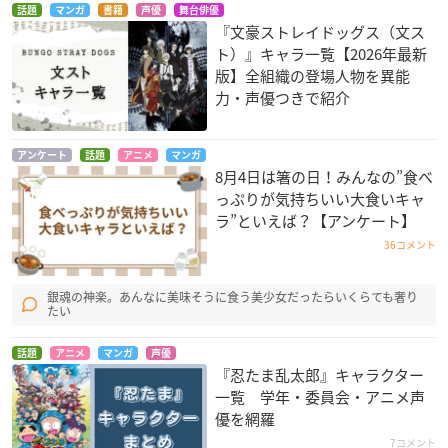
話題
マンガ
書籍
声優
舞台俳優
『文豪ストレイドッグス（文ス
ト）』キャラ一覧【2026年最新
版】全組織の登場人物を異能
力・声優つきで紹介
アンケート
話題
アニメ
マンガ
8月4日は箸の日！みんなの”食べ
っぷりが気持ちいい大食いキャ
ラ”といえば？【アンケート】
36コメント
銀魂の神楽。あんなに美味そうに食う美少女だったらいくらても奢り
たい
話題
アニメ
マンガ
声優
『忍たま乱太郎』キャラクター
一覧 学年・委員会・アニメ声
優を網羅
7コメント