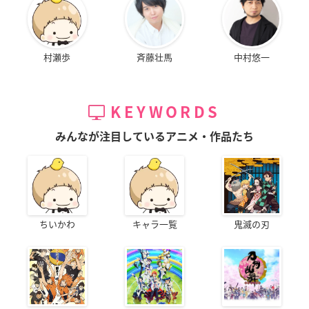
村瀬歩
斉藤壮馬
中村悠一
KEYWORDS
みんなが注目しているアニメ・作品たち
ちいかわ
キャラ一覧
鬼滅の刃