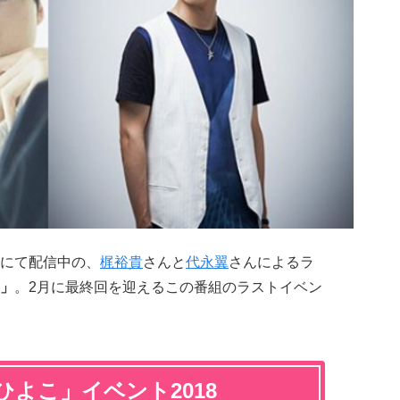
にて配信中の、
梶裕貴
さんと
代永翼
さんによるラ
」
。2月に最終回を迎えるこの番組の
ラストイベン
よこ」イベント2018