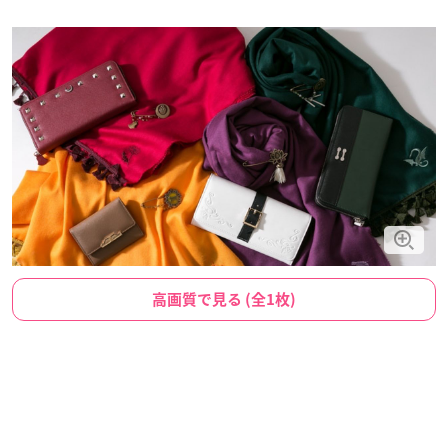
高画質で見る (全1枚)