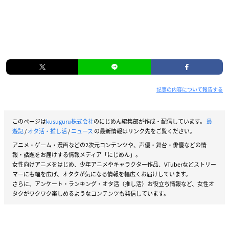
記事の内容について報告する
このページは
kusuguru株式会社
のにじめん編集部が作成・配信しています。
最
遊記
/
オタ活・推し活
/
ニュース
の最新情報はリンク先をご覧ください。
アニメ・ゲーム・漫画などの2次元コンテンツや、声優・舞台・俳優などの情
報・話題をお届けする情報メディア「にじめん」。
女性向けアニメをはじめ、少年アニメやキャラクター作品、VTuberなどストリー
マーにも幅を広げ、オタクが気になる情報を幅広くお届けしています。
さらに、アンケート・ランキング・オタ活（推し活）お役立ち情報など、女性オ
タクがワクワク楽しめるようなコンテンツも発信しています。