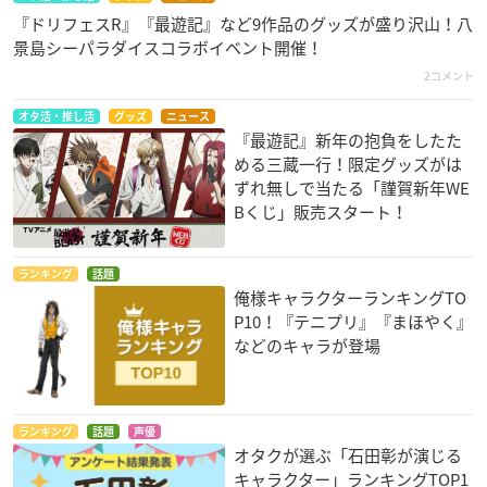
『ドリフェスR』『最遊記』など9作品のグッズが盛り沢山！八
景島シーパラダイスコラボイベント開催！
2コメント
オタ活・推し活
グッズ
ニュース
『最遊記』新年の抱負をしたた
める三蔵一行！限定グッズがは
ずれ無しで当たる「謹賀新年WE
Bくじ」販売スタート！
ランキング
話題
俺様キャラクターランキングTO
P10！『テニプリ』『まほやく』
などのキャラが登場
ランキング
話題
声優
オタクが選ぶ「石田彰が演じる
キャラクター」ランキングTOP1