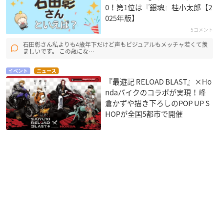
0！第1位は『銀魂』桂小太郎【2
025年版】
5コメント
石田彰さん私よりも4歳年下だけど声もビジュアルもメッチャ若くて羨
ましいです。 この歳にな…
イベント
ニュース
『最遊記 RELOAD BLAST』×Ho
ndaバイクのコラボが実現！峰
倉かずや描き下ろしのPOP UP S
HOPが全国5都市で開催