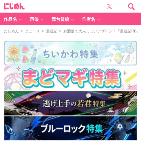
に
じ
め
ん
作品名
声優
舞台俳優
作者名
にじめん
>
ニュース
>
最遊記
> お洒落で大人っぽいデザイン！『最遊記RB