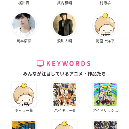
梶裕貴
武内駿輔
村瀬歩
岡本信彦
浪川大輔
阿座上洋平
KEYWORDS
みんなが注目しているアニメ・作品たち
キャラ一覧
ハイキュー!!
アイドリッシ...