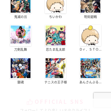
鬼滅の刃
ちいかわ
呪術廻戦
刀剣乱舞
忍たま乱太郎
Ｄｒ．ＳＴＯ...
銀魂
テニスの王子様
あんさんぶる...
OFFICIAL SNS
フォローしてより楽しいオタクライフ！