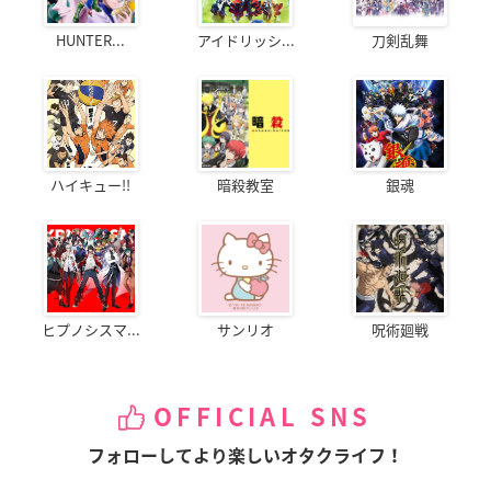
HUNTER...
アイドリッシ...
刀剣乱舞
ハイキュー!!
暗殺教室
銀魂
ヒプノシスマ...
サンリオ
呪術廻戦
OFFICIAL SNS
フォローしてより楽しいオタクライフ！