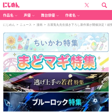
に
じ
め
ん
作品名
声優
舞台俳優
作者名
にじめん
>
ニュース
>
漫画
> 古屋兎丸先生描き下ろし新作展が開催決定！総