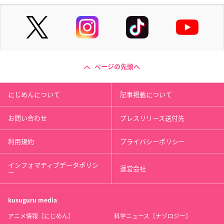
ページの先頭へ
にじめんについて
記事掲載について
お問い合わせ
プレスリリース送付先
利用規約
プライバシーポリシー
インフォマティブデータポリシ
運営会社
ー
kusuguru
media
アニメ情報［にじめん］
科学ニュース［ナゾロジー］