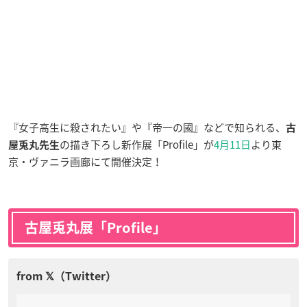
『女子高生に殺されたい』や『帝一の國』などで知られる、
古
の描き下ろし新作展「Profile」が
4月11日
より東
屋兎丸先生
京・ヴァニラ画廊にて開催決定！
古屋兎丸展「Profile」