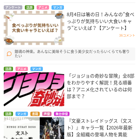
アンケート
話題
アニメ
マンガ
8月4日は箸の日！みんなの”食べ
っぷりが気持ちいい大食いキャ
ラ”といえば？【アンケート】
36コメント
銀魂の神楽。あんなに美味そうに食う美少女だったらいくらても奢り
たい
話題
アニメ
マンガ
「ジョジョの奇妙な冒険」全8部
をわかりやすく解説！見る順番
は？アニメ化されているのは何
部まで？
話題
マンガ
書籍
声優
舞台俳優
『文豪ストレイドッグス（文ス
ト）』キャラ一覧【2026年最新
版】全組織の登場人物を異能