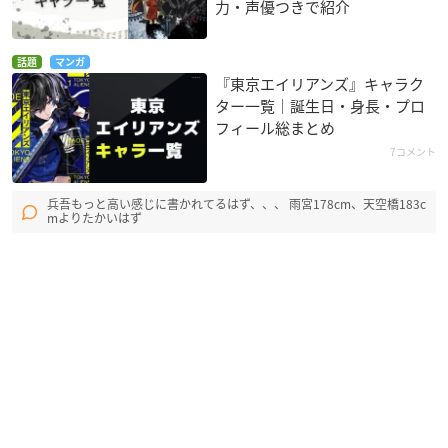
力・声優つきで紹介
話題
マンガ
『東京エイリアンズ』キャラク
ター一覧｜誕生日・身長・プロ
フィール総まとめ
7コメント
兵吾もっと高い感じに書かれてるはず、、、 雨宮178cm、天空橋183c
mよりたかいはず