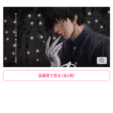
高画質で見る (全1枚)