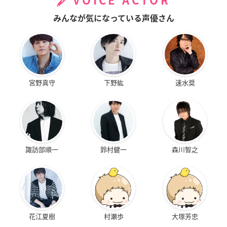
VOICE ACTOR
みんなが気になっている声優さん
宮野真守
下野紘
速水奨
諏訪部順一
鈴村健一
森川智之
花江夏樹
村瀬歩
大塚芳忠