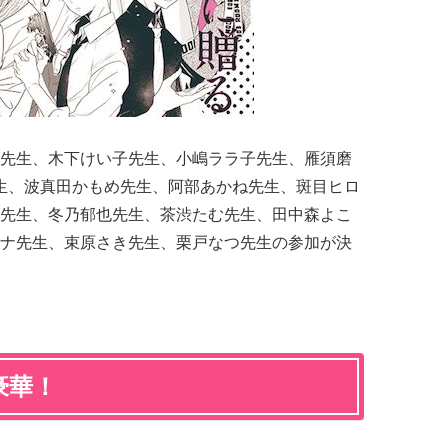
先生、木下けい子先生、小嶋ララ子先生、雁須磨
先生、波真田かもめ先生、阿部あかね先生、斑目ヒロ
先生、冬乃郁也先生、茶渋たむ先生、田中森よこ
ナ先生、束原さき先生、栗戸なつ先生の参加が決
豪華！