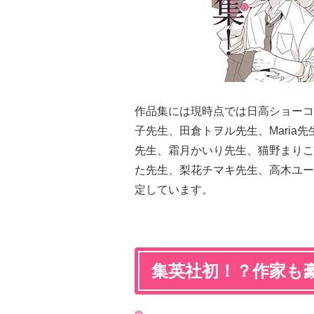
作品集には現時点では日高ショーコ
子先生、田倉トヲル先生、Maria
先生、霜月かいり先生、猫野まりこ
た先生、梨花チマキ先生、高木ユー
定しています。
集英社初！？作家も