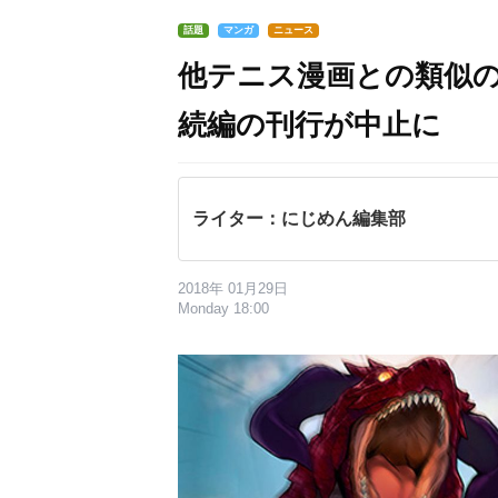
話題
マンガ
ニュース
他テニス漫画との類似
続編の刊行が中止に
ライター：にじめん編集部
2018年 01月29日
Monday 18:00