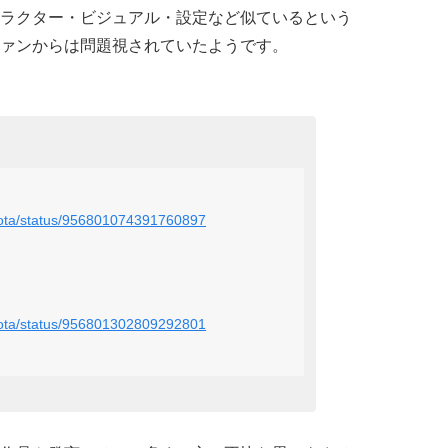
ラクター・ビジュアル・設定など似ているという
ァンからは問題視されていたようです。
ikota/status/956801074391760897
ikota/status/956801302809292801