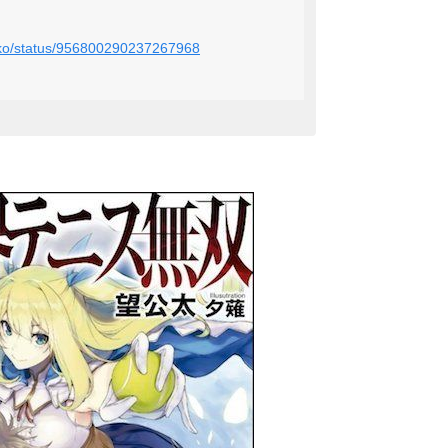
unko/status/956800290237267968