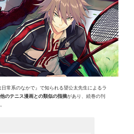
は日常系のなかで
』で知られる望公太先生によるラ
他のテニス漫画との類似の指摘
があり、続巻の刊
。