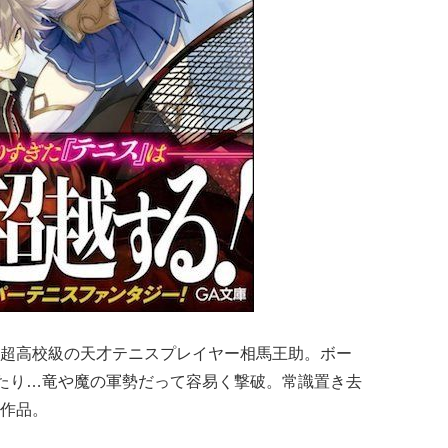
超高校級の天才テニスプレイヤー相馬王助。ボー
ったり…竜や魔の軍勢だって容易く撃破。常識置き去
作品。