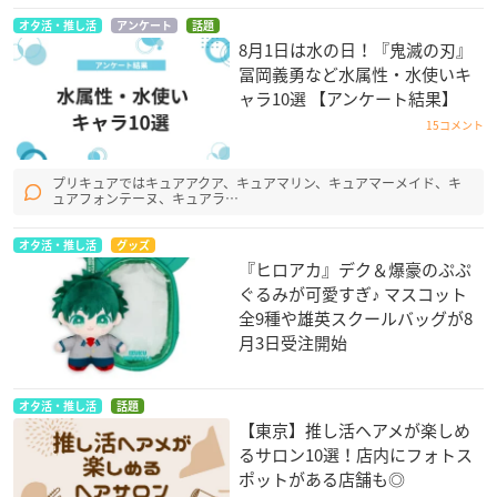
オタ活・推し活
アンケート
話題
8月1日は水の日！『鬼滅の刃』
冨岡義勇など水属性・水使いキ
ャラ10選 【アンケート結果】
15コメント
プリキュアではキュアアクア、キュアマリン、キュアマーメイド、キ
ュアフォンテーヌ、キュアラ…
オタ活・推し活
グッズ
『ヒロアカ』デク＆爆豪のぷぷ
ぐるみが可愛すぎ♪ マスコット
全9種や雄英スクールバッグが8
月3日受注開始
オタ活・推し活
話題
【東京】推し活ヘアメが楽しめ
るサロン10選！店内にフォトス
ポットがある店舗も◎