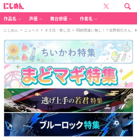
に
じ
め
ん
作品名
声優
舞台俳優
作者名
にじめん
>
ニュース
>
オタ活・推し活
> 悶絶間違い無し！？吉野裕行さん、