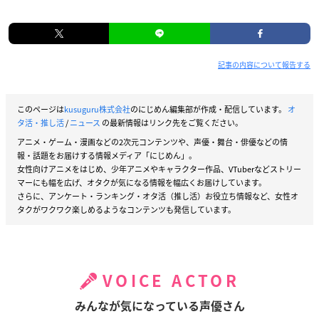
記事の内容について報告する
このページは
kusuguru株式会社
のにじめん編集部が作成・配信しています。
オ
タ活・推し活
/
ニュース
の最新情報はリンク先をご覧ください。
アニメ・ゲーム・漫画などの2次元コンテンツや、声優・舞台・俳優などの情
報・話題をお届けする情報メディア「にじめん」。
女性向けアニメをはじめ、少年アニメやキャラクター作品、VTuberなどストリー
マーにも幅を広げ、オタクが気になる情報を幅広くお届けしています。
さらに、アンケート・ランキング・オタ活（推し活）お役立ち情報など、女性オ
タクがワクワク楽しめるようなコンテンツも発信しています。
VOICE ACTOR
みんなが気になっている声優さん