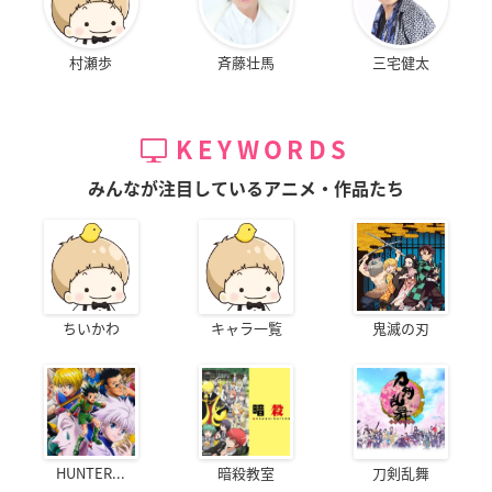
村瀬歩
斉藤壮馬
三宅健太
KEYWORDS
みんなが注目しているアニメ・作品たち
ちいかわ
キャラ一覧
鬼滅の刃
HUNTER...
暗殺教室
刀剣乱舞