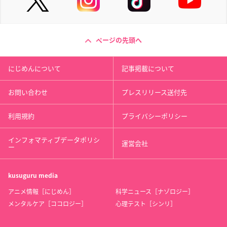
ページの先頭へ
にじめんについて
記事掲載について
お問い合わせ
プレスリリース送付先
利用規約
プライバシーポリシー
インフォマティブデータポリシ
運営会社
ー
kusuguru
media
アニメ情報［にじめん］
科学ニュース［ナゾロジー］
メンタルケア［ココロジー］
心理テスト［シンリ］