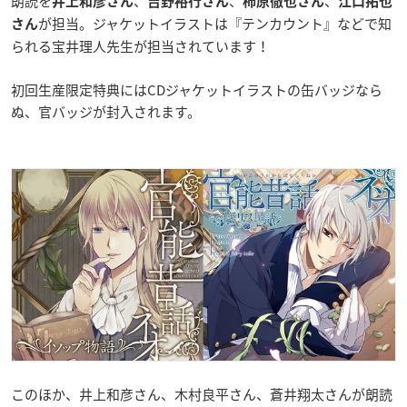
朗読を
、
、
、
井上和彦さん
吉野裕行さん
柿原徹也さん
江口拓也
が担当。ジャケットイラストは『テンカウント』などで知
さん
られる宝井理人先生が担当されています！
初回生産限定特典にはCDジャケットイラストの缶バッジなら
ぬ、官バッジが封入されます。
このほか、井上和彦さん、木村良平さん、蒼井翔太さんが朗読