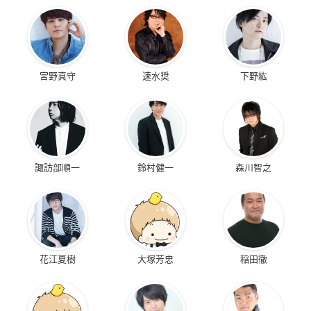
宮野真守
速水奨
下野紘
諏訪部順一
鈴村健一
森川智之
花江夏樹
大塚芳忠
稲田徹