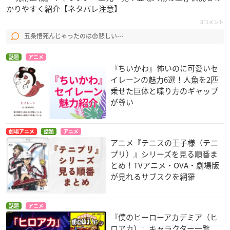
かりやすく紹介【ネタバレ注意】
8コメント
五条悟死んじゃったのは😞悲しい⋯
話題
アニメ
『ちいかわ』怖いのに可愛いセ
イレーンの魅力6選！人魚を2匹
乗せた巨体と喋り方のギャップ
が尊い
劇場アニメ
話題
アニメ
アニメ『テニスの王子様（テニ
プリ）』シリーズを見る順番ま
とめ！TVアニメ・OVA・劇場版
が見れるサブスクを網羅
話題
アニメ
『僕のヒーローアカデミア（ヒ
ロアカ）』キャラクター一覧