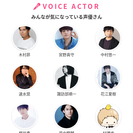
VOICE ACTOR
みんなが気になっている声優さん
木村昴
宮野真守
中村悠一
速水奨
諏訪部順一
花江夏樹
梶裕貴
武内駿輔
村瀬歩