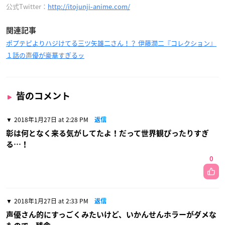
公式Twitter：
http://itojunji-anime.com/
関連記事
ポプテピよりハジけてる三ツ矢雄二さん！？ 伊藤潤二『コレクション』
１話の声優が豪華すぎるッ
皆のコメント
2018年1月27日 at 2:28 PM
返信
彰は何となく来る気がしてたよ！だって世界観ぴったりすぎ
る…！
0
2018年1月27日 at 2:33 PM
返信
声優さん的にすっごくみたいけど、いかんせんホラーがダメな