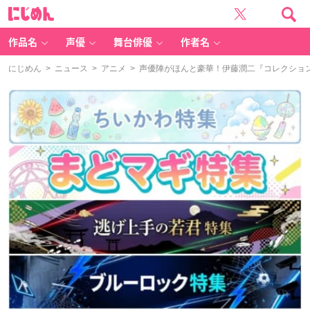
に
じ
め
ん
作品名
声優
舞台俳優
作者名
にじめん
>
ニュース
>
アニメ
> 声優陣がほんと豪華！伊藤潤二『コレクショ