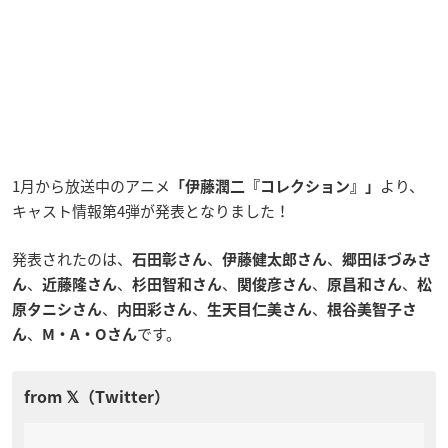
1月から放送中のアニメ
より、
「伊藤潤二『コレクション』」
キャスト情報第4弾が発表となりました！
発表されたのは、
、
、
石田彰さん
伊藤健太郎さん
郷田ほづみさ
、
、
、
、
、
ん
近藤隆さん
杉田智和さん
関俊彦さん
原昌和さん
松
、
、
、
原タニシさん
内田彩さん
生天目仁美さん
根谷美智子さ
、
です。
ん
M・A・Oさん