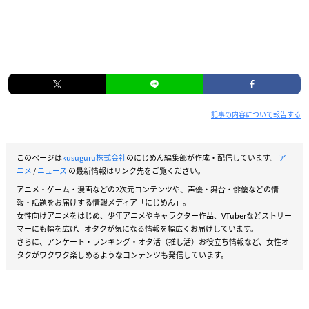
記事の内容について報告する
このページは
kusuguru株式会社
のにじめん編集部が作成・配信しています。
ア
ニメ
/
ニュース
の最新情報はリンク先をご覧ください。
アニメ・ゲーム・漫画などの2次元コンテンツや、声優・舞台・俳優などの情
報・話題をお届けする情報メディア「にじめん」。
女性向けアニメをはじめ、少年アニメやキャラクター作品、VTuberなどストリー
マーにも幅を広げ、オタクが気になる情報を幅広くお届けしています。
さらに、アンケート・ランキング・オタ活（推し活）お役立ち情報など、女性オ
タクがワクワク楽しめるようなコンテンツも発信しています。