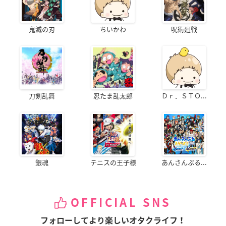
鬼滅の刃
ちいかわ
呪術廻戦
刀剣乱舞
忍たま乱太郎
Ｄｒ．ＳＴＯ...
銀魂
テニスの王子様
あんさんぶる...
OFFICIAL SNS
フォローしてより楽しいオタクライフ！