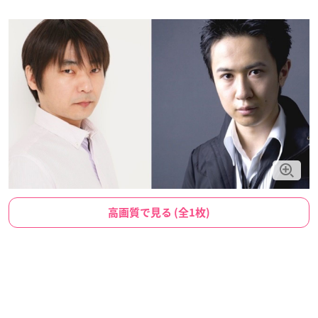
高画質で見る (全1枚)