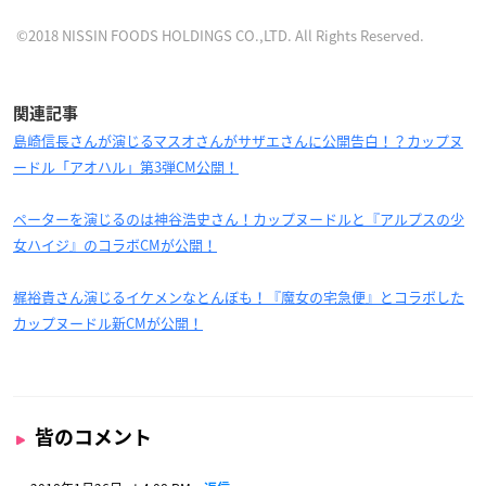
©2018 NISSIN FOODS HOLDINGS CO.,LTD. All Rights Reserved.
関連記事
島崎信長さんが演じるマスオさんがサザエさんに公開告白！？カップヌ
ードル「アオハル」第3弾CM公開！
ペーターを演じるのは神谷浩史さん！カップヌードルと『アルプスの少
女ハイジ』のコラボCMが公開！
梶裕貴さん演じるイケメンなとんぼも！『魔女の宅急便』とコラボした
カップヌードル新CMが公開！
皆のコメント