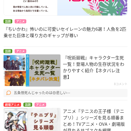
話題
アニメ
『ちいかわ』怖いのに可愛いセイレーンの魅力6選！人魚を2匹
乗せた巨体と喋り方のギャップが尊い
話題
アニメ
『呪術廻戦』キャラクター生死
一覧！登場人物の生存状況をわ
かりやすく紹介【ネタバレ注
意】
8コメント
五条悟死んじゃったのは😞悲しい⋯
劇場アニメ
話題
アニメ
アニメ『テニスの王子様（テニ
プリ）』シリーズを見る順番ま
とめ！TVアニメ・OVA・劇場版
が見れるサブスクを網羅