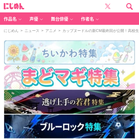
に
じ
め
ん
作品名
声優
舞台俳優
作者名
にじめん
>
ニュース
>
アニメ
> カップヌードルの新CM最終回が公開！高校