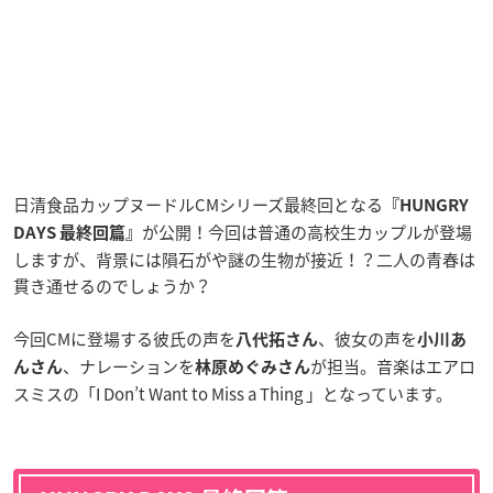
日清食品カップヌードルCMシリーズ最終回となる
『HUNGRY
が公開！今回は普通の高校生カップルが登場
DAYS 最終回篇』
しますが、背景には隕石がや謎の生物が接近！？二人の青春は
貫き通せるのでしょうか？
今回CMに登場する彼氏の声を
、彼女の声を
八代拓さん
小川あ
、ナレーションを
が担当。音楽はエアロ
んさん
林原めぐみさん
スミスの「I Don’t Want to Miss a Thing 」となっています。