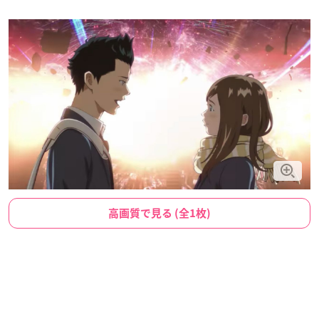
高画質で見る (全1枚)