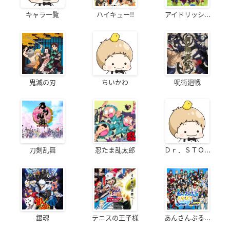
キャラ一覧
ハイキュー!!
アイドリッシ...
鬼滅の刃
ちいかわ
呪術廻戦
刀剣乱舞
忍たま乱太郎
Ｄｒ．ＳＴＯ...
銀魂
テニスの王子様
あんさんぶる...