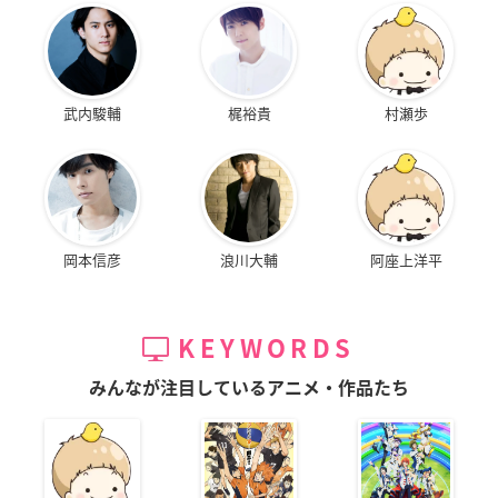
武内駿輔
梶裕貴
村瀬歩
岡本信彦
浪川大輔
阿座上洋平
KEYWORDS
みんなが注目しているアニメ・作品たち