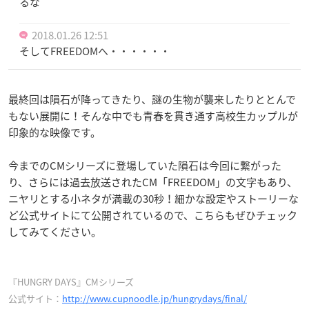
るな
2018.01.26 12:51
そしてFREEDOMへ・・・・・・
最終回は隕石が降ってきたり、謎の生物が襲来したりととんで
もない展開に！そんな中でも青春を貫き通す高校生カップルが
印象的な映像です。
今までのCMシリーズに登場していた隕石は今回に繋がった
り、さらには過去放送されたCM「FREEDOM」の文字もあり、
ニヤリとする小ネタが満載の30秒！細かな設定やストーリーな
ど公式サイトにて公開されているので、こちらもぜひチェック
してみてください。
『HUNGRY DAYS』CMシリーズ
公式サイト：
http://www.cupnoodle.jp/hungrydays/final/