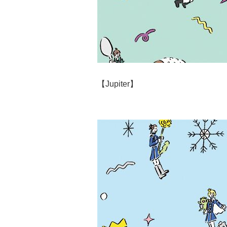
【Jupiter】