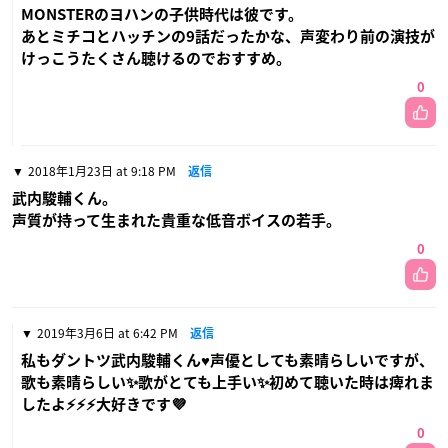
MONSTERのヨハンの子供時代は彼です。
あとミチコとハッチンの9話だったかな、声変わり前の演技が
けっこうたくさん聴けるのでおすすめ。
0
2018年1月23日 at 9:18 PM
返信
武内駿輔くん。
声質が持って生まれた貴重な低音ボイスの若手。
0
2019年3月6日 at 6:42 PM
返信
私もダントツ武内駿輔くん♥声優としても素晴らしいですが、
歌も素晴らしい✨歌がとても上手い✨初めて聴いた時は痺れま
したよ⚡⚡⚡大好きです💜
0