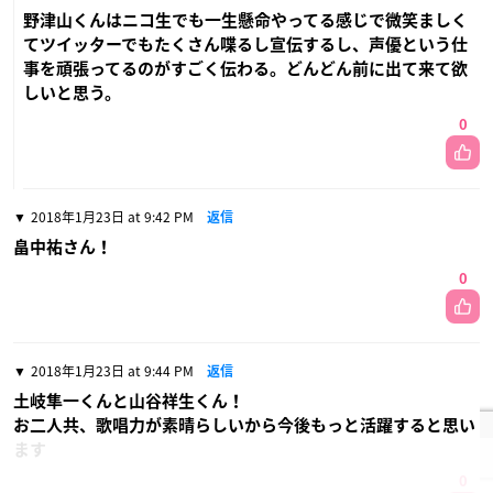
野津山くんはニコ生でも一生懸命やってる感じで微笑ましく
てツイッターでもたくさん喋るし宣伝するし、声優という仕
事を頑張ってるのがすごく伝わる。どんどん前に出て来て欲
しいと思う。
0
2018年1月23日 at 9:42 PM
返信
畠中祐さん！
0
2018年1月23日 at 9:44 PM
返信
土岐隼一くんと山谷祥生くん！
お二人共、歌唱力が素晴らしいから今後もっと活躍すると思い
ます
0