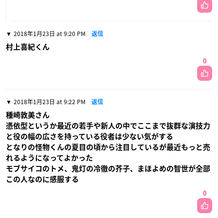
2018年1月23日 at 9:20 PM
返信
村上喜紀くん
0
2018年1月23日 at 9:22 PM
返信
種崎敦美さん
憑依型というか最近の若手や新人の中でここまで抜群な演技力
と役の幅の広さを持っている役者は少ない気がする
となりの怪物くんの夏目の頃から注目しているが最近もっと売
れるようになってよかった
モブサイコのトメ、鬼灯の冷徹の芥子、まほよめの智世が全部
この人なのに感服する
0