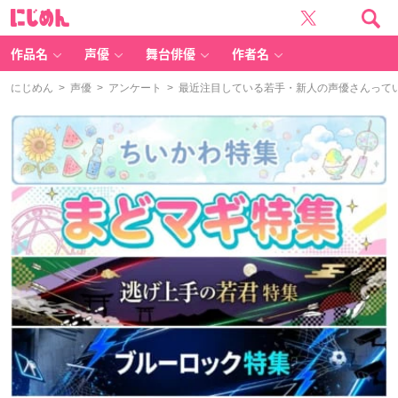
に
じ
め
ん
作品名
声優
舞台俳優
作者名
にじめん
>
声優
>
アンケート
> 最近注目している若手・新人の声優さんって