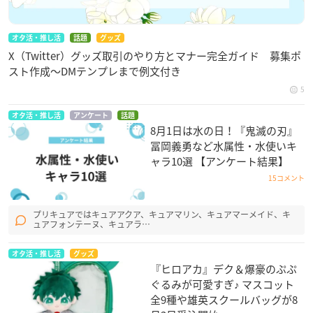
オタ活・推し活
話題
グッズ
X（Twitter）グッズ取引のやり方とマナー完全ガイド 募集ポ
スト作成〜DMテンプレまで例文付き
5
オタ活・推し活
アンケート
話題
8月1日は水の日！『鬼滅の刃』
冨岡義勇など水属性・水使いキ
ャラ10選 【アンケート結果】
15コメント
プリキュアではキュアアクア、キュアマリン、キュアマーメイド、キ
ュアフォンテーヌ、キュアラ…
オタ活・推し活
グッズ
『ヒロアカ』デク＆爆豪のぷぷ
ぐるみが可愛すぎ♪ マスコット
全9種や雄英スクールバッグが8