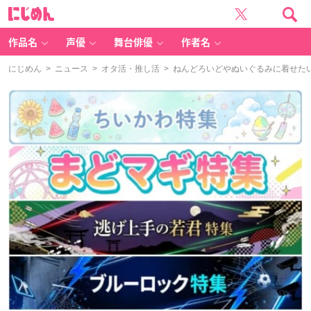
に
じ
め
ん
作品名
声優
舞台俳優
作者名
にじめん
>
ニュース
>
オタ活・推し活
> ねんどろいどやぬいぐるみに着せた