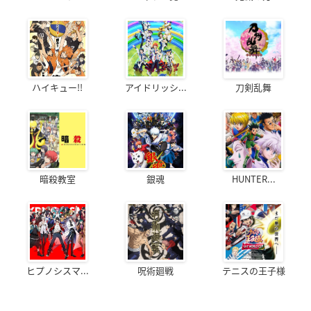
ハイキュー!!
アイドリッシ...
刀剣乱舞
暗殺教室
銀魂
HUNTER...
ヒプノシスマ...
呪術廻戦
テニスの王子様