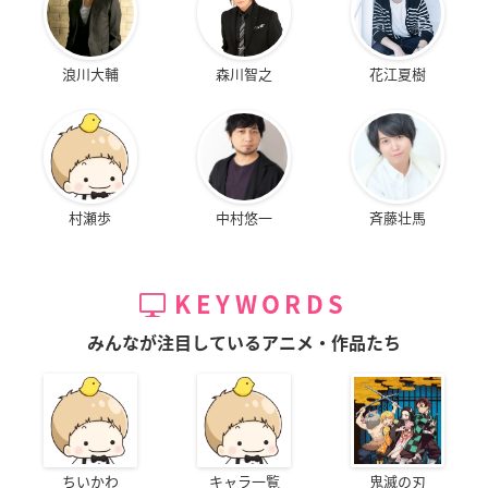
浪川大輔
森川智之
花江夏樹
村瀬歩
中村悠一
斉藤壮馬
KEYWORDS
みんなが注目しているアニメ・作品たち
ちいかわ
キャラ一覧
鬼滅の刃