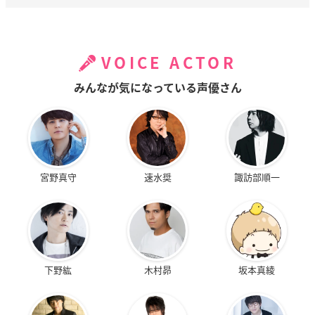
VOICE ACTOR
みんなが気になっている声優さん
宮野真守
速水奨
諏訪部順一
下野紘
木村昴
坂本真綾