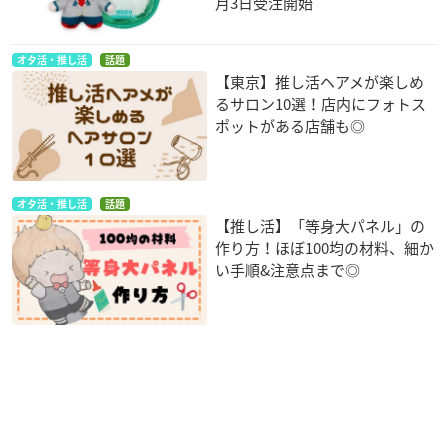
月3日受注開始
オタ活・推し活
話題
【東京】推し活ヘアメが楽しめ
るサロン10選！店内にフォトス
ポットがある店舗も◎
オタ活・推し活
話題
【推し活】「等身大パネル」の
作り方！ほぼ100均の材料、細か
い手順&注意点まで◎