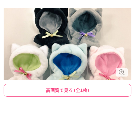
高画質で見る (全1枚)