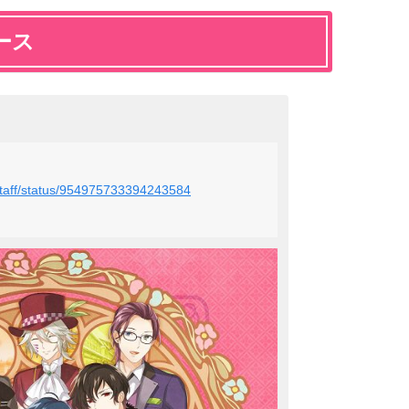
ース
_staff/status/954975733394243584