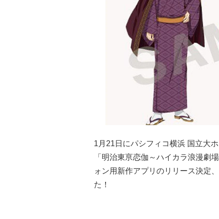
1月21日にパシフィコ横浜 国立大
「明治東亰恋伽～ハイカラ浪漫劇場
ォン用新作アプリのリリース決定、
た！