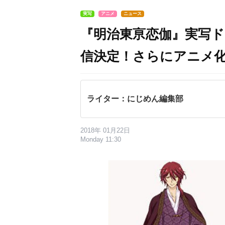
実写
アニメ
ニュース
『明治東亰恋伽』実写
信決定！さらにアニメ
ライター：にじめん編集部
2018年 01月22日
Monday 11:30