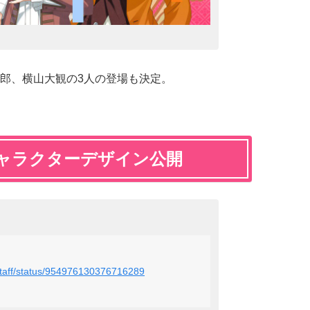
郎、横山大観の3人の登場も決定。
ャラクターデザイン公開
_staff/status/954976130376716289