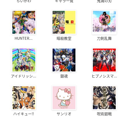
ちいかわ
キャラ一覧
鬼滅の刃
HUNTER...
暗殺教室
刀剣乱舞
アイドリッシ...
銀魂
ヒプノシスマ...
ハイキュー!!
サンリオ
呪術廻戦