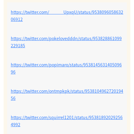
https://twitter.com/______UpxqU/status/9538096058632
06912
https://twitter.com/pokelovedddn/status/953828861099
229185
https://twitter.com/popimaro/status/9538145631405096
96
https://twitter.com/ontmpkpk/status/9538104962720194
56
https://twitter.com/squirrel1201/status/95381892029256
4992