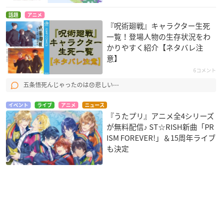
話題
アニメ
『呪術廻戦』キャラクター生死
一覧！登場人物の生存状況をわ
かりやすく紹介【ネタバレ注
意】
6コメント
五条悟死んじゃったのは😞悲しい⋯
イベント
ライブ
アニメ
ニュース
『うたプリ』アニメ全4シリーズ
が無料配信♪ ST☆RISH新曲「PR
ISM FOREVER!」＆15周年ライブ
も決定