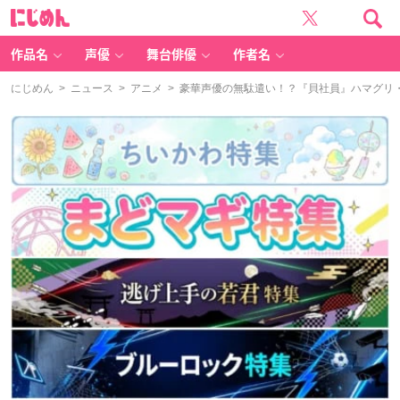
に
じ
め
ん
作品名
声優
舞台俳優
作者名
にじめん
>
ニュース
>
アニメ
> 豪華声優の無駄遣い！？『貝社員』ハマグリ・