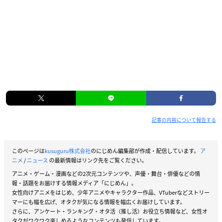
記事の内容について報告する
このページは
kusuguru株式会社
のにじめん編集部が作成・配信しています。
ア
ニメ
/
ニュース
の最新情報はリンク先をご覧ください。
アニメ・ゲーム・漫画などの2次元コンテンツや、声優・舞台・俳優などの情
報・話題をお届けする情報メディア「にじめん」。
女性向けアニメをはじめ、少年アニメやキャラクター作品、VTuberなどストリー
マーにも幅を広げ、オタクが気になる情報を幅広くお届けしています。
さらに、アンケート・ランキング・オタ活（推し活）お役立ち情報など、女性オ
タクがワクワク楽しめるようなコンテンツも発信しています。