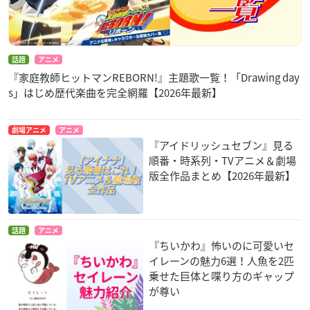
話題
アニメ
『家庭教師ヒットマンREBORN!』主題歌一覧！「Drawing day
s」はじめ歴代楽曲を完全網羅【2026年最新】
劇場アニメ
アニメ
『アイドリッシュセブン』見る
順番・時系列・TVアニメ＆劇場
版全作品まとめ【2026年最新】
話題
アニメ
『ちいかわ』怖いのに可愛いセ
イレーンの魅力6選！人魚を2匹
乗せた巨体と喋り方のギャップ
が尊い