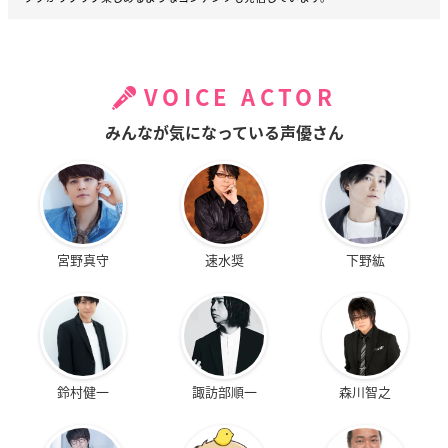
VOICE ACTOR
みんなが気になっている声優さん
宮野真守
速水奨
下野紘
鈴村健一
諏訪部順一
森川智之