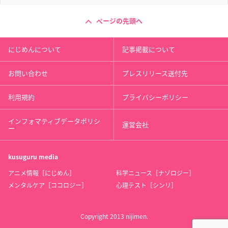
ページの先頭へ
にじめんについて
記事掲載について
お問い合わせ
プレスリリース送付先
利用規約
プライバシーポリシー
インフォマティブデータポリシ
運営会社
ー
kusuguru
media
アニメ情報［にじめん］
科学ニュース［ナゾロジー］
メンタルケア［ココロジー］
心理テスト［シンリ］
Copyright 2013 nijimen.