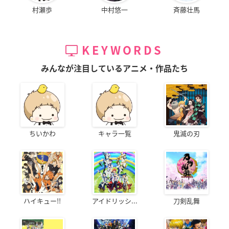
村瀬歩
中村悠一
斉藤壮馬
KEYWORDS
みんなが注目しているアニメ・作品たち
ちいかわ
キャラ一覧
鬼滅の刃
ハイキュー!!
アイドリッシ...
刀剣乱舞