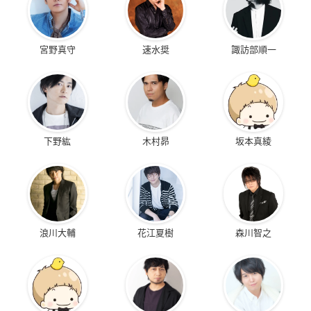
宮野真守
速水奨
諏訪部順一
下野紘
木村昴
坂本真綾
浪川大輔
花江夏樹
森川智之