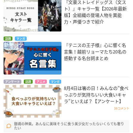
『文豪ストレイドッグス（文ス
ト）』キャラ一覧【2026年最新
版】全組織の登場人物を異能
力・声優つきで紹介
話題
マンガ
『テニスの王子様』心に響く名
言集！越前リョーマたち20名の
感動する名台詞まとめ
アンケート
話題
アニメ
マンガ
8月4日は箸の日！みんなの”食べ
っぷりが気持ちいい大食いキャ
ラ”といえば？【アンケート】
36コメント
銀魂の神楽。あんなに美味そうに食う美少女だったらいくらても奢り
たい