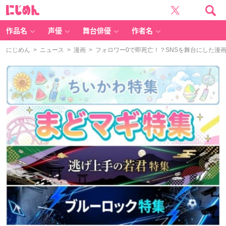
に
じ
め
ん
作品名
声優
舞台俳優
作者名
にじめん
>
ニュース
>
漫画
> フォロワー0で即死亡！？SNSを舞台にした漫