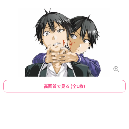
高画質で見る (全1枚)