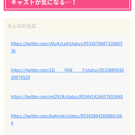
キャストが気になる…！
https://twitter.com/y0u4y1a4/status/9533678687326863
36
https://twitter.com/1D____FAN____7/status/9533889936
29974529
https://twitter.com/mi2914/status/953441426657853440
https://twitter.com/kwbyski/status/95343864260888166
4