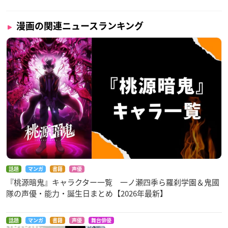
漫画の関連ニュースランキング
話題
マンガ
書籍
声優
『桃源暗鬼』キャラクター一覧 一ノ瀬四季ら羅刹学園＆鬼國
隊の声優・能力・誕生日まとめ【2026年最新】
話題
マンガ
書籍
声優
舞台俳優