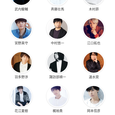
武内駿輔
斉藤壮馬
木村昴
宮野真守
中村悠一
江口拓也
羽多野渉
諏訪部順一
速水奨
花江夏樹
梶裕貴
岡本信彦