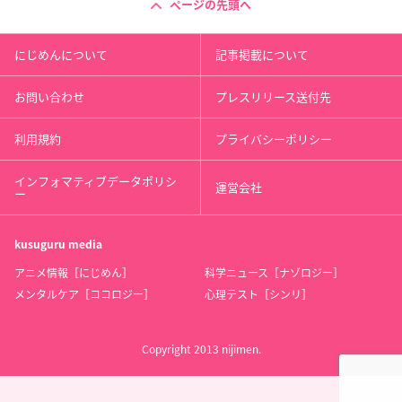
ページの先頭へ
にじめんについて
記事掲載について
お問い合わせ
プレスリリース送付先
利用規約
プライバシーポリシー
インフォマティブデータポリシ
運営会社
ー
kusuguru
media
アニメ情報［にじめん］
科学ニュース［ナゾロジー］
メンタルケア［ココロジー］
心理テスト［シンリ］
Copyright 2013 nijimen.