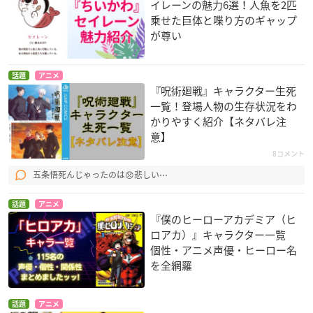
イレーンの魅力6選！人魚を2匹
乗せた巨体と喋り方のギャップ
が尊い
話題
アニメ
『呪術廻戦』キャラクター生死
一覧！登場人物の生存状況をわ
かりやすく紹介【ネタバレ注
意】
8コメント
五条悟死んじゃったのは😞悲しい⋯
話題
アニメ
『僕のヒーローアカデミア（ヒ
ロアカ）』キャラクター一覧
個性・アニメ声優・ヒーロー名
を全網羅
話題
アニメ