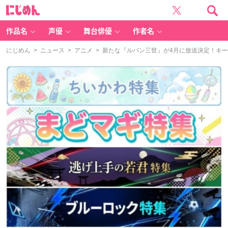
に
じ
め
ん
作品名
声優
舞台俳優
作者名
にじめん
>
ニュース
>
アニメ
> 新たな『ルパン三世』が4月に放送決定！キ