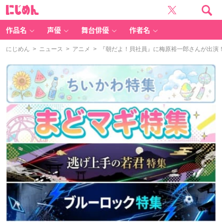
に
じ
め
ん
作品名
声優
舞台俳優
作者名
にじめん
>
ニュース
>
アニメ
> 『朝だよ！貝社員』に梅原裕一郎さんが出演