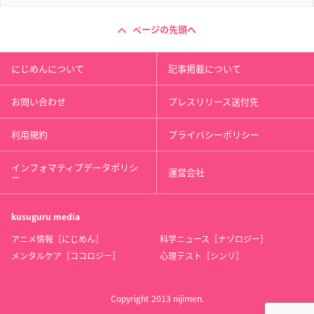
ページの先頭へ
にじめんについて
記事掲載について
お問い合わせ
プレスリリース送付先
利用規約
プライバシーポリシー
インフォマティブデータポリシ
運営会社
ー
kusuguru
media
アニメ情報［にじめん］
科学ニュース［ナゾロジー］
メンタルケア［ココロジー］
心理テスト［シンリ］
Copyright 2013 nijimen.