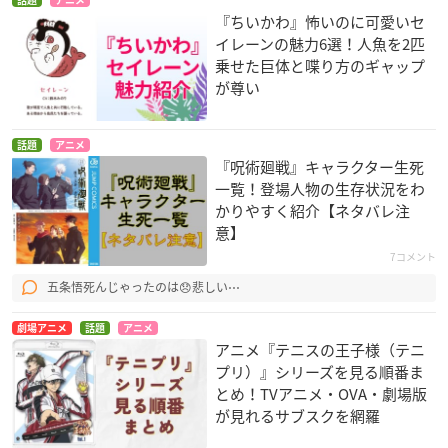
『ちいかわ』怖いのに可愛いセ
イレーンの魅力6選！人魚を2匹
乗せた巨体と喋り方のギャップ
が尊い
話題
アニメ
『呪術廻戦』キャラクター生死
一覧！登場人物の生存状況をわ
かりやすく紹介【ネタバレ注
意】
7コメント
五条悟死んじゃったのは😞悲しい⋯
劇場アニメ
話題
アニメ
アニメ『テニスの王子様（テニ
プリ）』シリーズを見る順番ま
とめ！TVアニメ・OVA・劇場版
が見れるサブスクを網羅