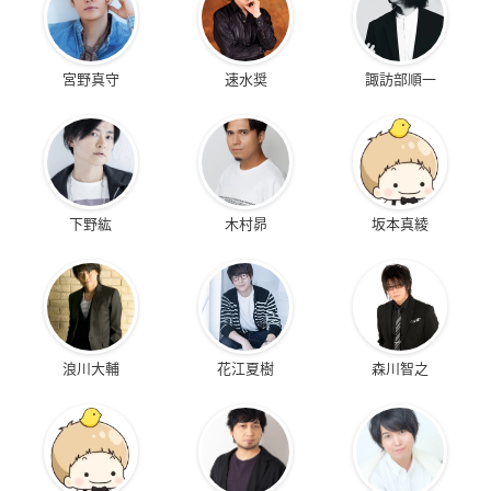
宮野真守
速水奨
諏訪部順一
下野紘
木村昴
坂本真綾
浪川大輔
花江夏樹
森川智之