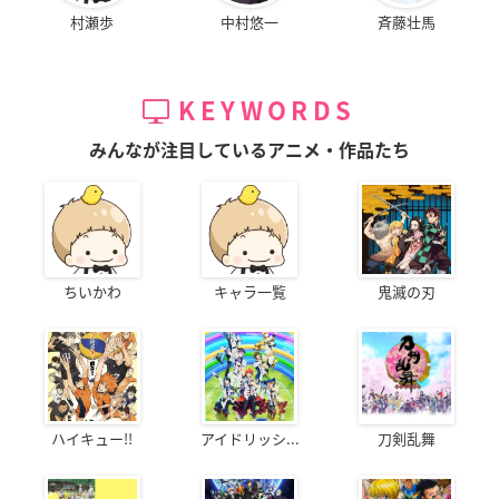
村瀬歩
中村悠一
斉藤壮馬
KEYWORDS
みんなが注目しているアニメ・作品たち
ちいかわ
キャラ一覧
鬼滅の刃
ハイキュー!!
アイドリッシ...
刀剣乱舞