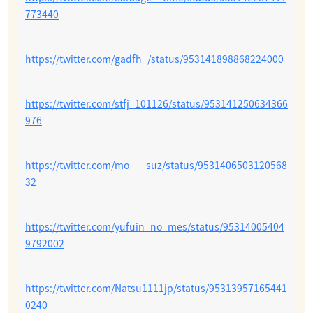
773440
https://twitter.com/gadfh_/status/953141898868224000
https://twitter.com/stfj_101126/status/953141250634366
976
https://twitter.com/mo___suz/status/9531406503120568
32
https://twitter.com/yufuin_no_mes/status/95314005404
9792002
https://twitter.com/Natsu1111jp/status/95313957165441
0240