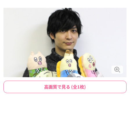
高画質で見る (全1枚)