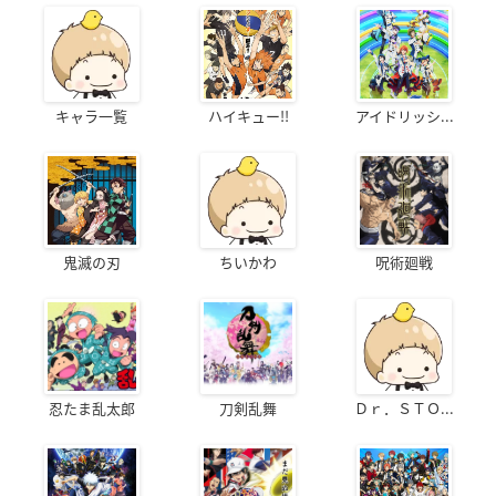
キャラ一覧
ハイキュー!!
アイドリッシ...
鬼滅の刃
ちいかわ
呪術廻戦
忍たま乱太郎
刀剣乱舞
Ｄｒ．ＳＴＯ...