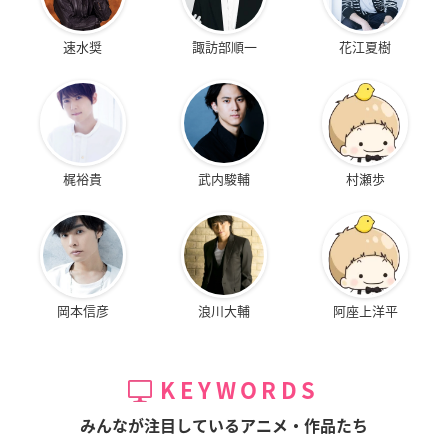
速水奨
諏訪部順一
花江夏樹
梶裕貴
武内駿輔
村瀬歩
岡本信彦
浪川大輔
阿座上洋平
KEYWORDS
みんなが注目しているアニメ・作品たち