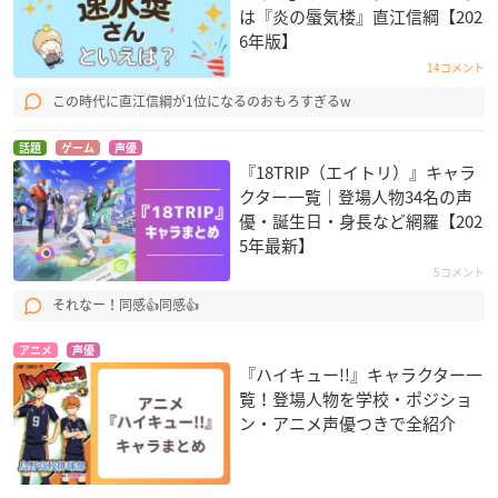
は『炎の蜃気楼』直江信綱【202
6年版】
14コメント
この時代に直江信綱が1位になるのおもろすぎるw
話題
ゲーム
声優
『18TRIP（エイトリ）』キャラ
クター一覧｜登場人物34名の声
優・誕生日・身長など網羅【202
5年最新】
5コメント
それなー！同感👍同感👍
アニメ
声優
『ハイキュー!!』キャラクター一
覧！登場人物を学校・ポジショ
ン・アニメ声優つきで全紹介