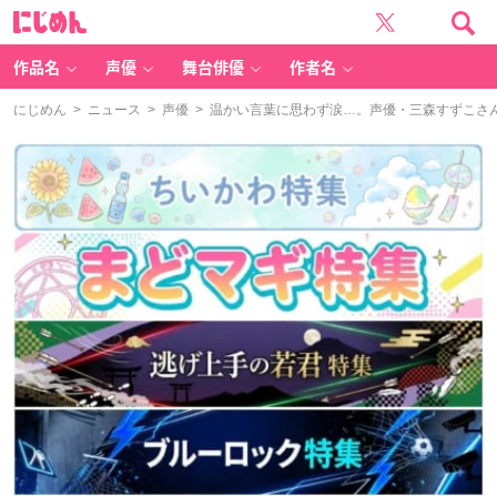
に
じ
め
ん
作品名
声優
舞台俳優
作者名
にじめん
>
ニュース
>
声優
> 温かい言葉に思わず涙…。声優・三森すずこさ