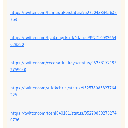
https://twitter.com/hamuuuko/status/952720433945632
769
https://twitter.com/hyokohyoko_k/status/952710933654
028290
https://twitter.com/coconattu_kaya/status/95258172193
2759040
https://twitter.com/v_ktkchr_v/status/952578085827764
225
https://twitter.com/toshi040101/status/95270859276274
0736