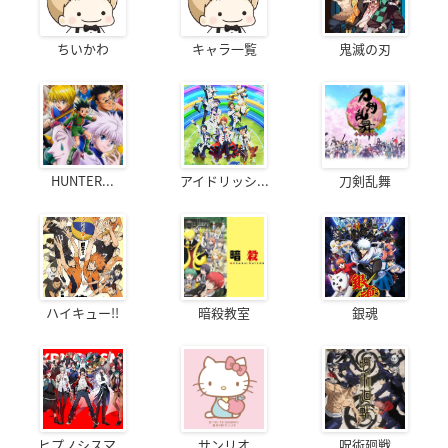
ちいかわ
キャラ一覧
鬼滅の刃
HUNTER...
アイドリッシ...
刀剣乱舞
ハイキュー!!
暗殺教室
銀魂
ヒプノシスマ...
サンリオ
呪術廻戦