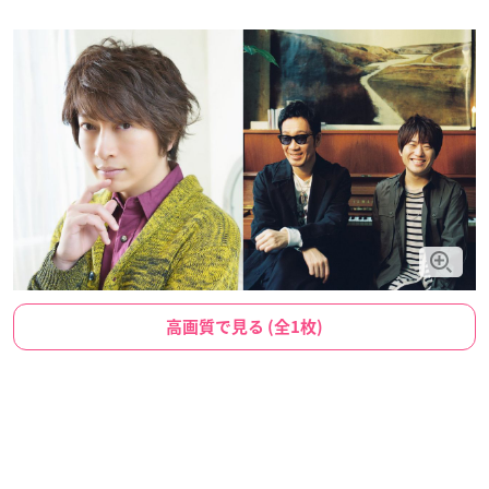
高画質で見る (全1枚)