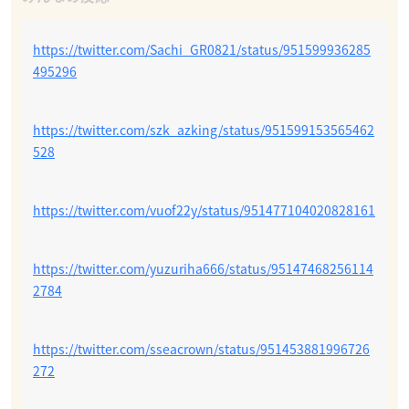
https://twitter.com/Sachi_GR0821/status/951599936285
495296
https://twitter.com/szk_azking/status/951599153565462
528
https://twitter.com/vuof22y/status/951477104020828161
https://twitter.com/yuzuriha666/status/95147468256114
2784
https://twitter.com/sseacrown/status/951453881996726
272