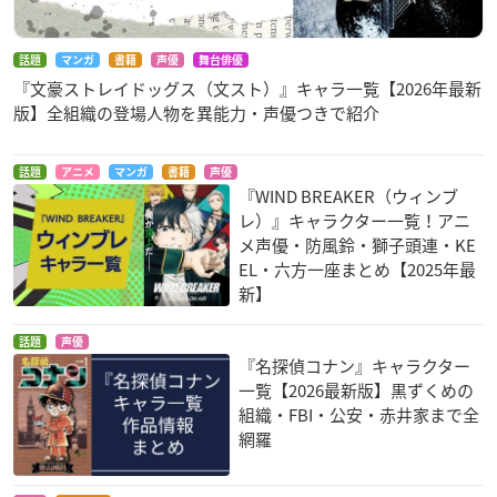
話題
マンガ
書籍
声優
舞台俳優
『文豪ストレイドッグス（文スト）』キャラ一覧【2026年最新
版】全組織の登場人物を異能力・声優つきで紹介
話題
アニメ
マンガ
書籍
声優
『WIND BREAKER（ウィンブ
レ）』キャラクター一覧！アニ
メ声優・防風鈴・獅子頭連・KE
EL・六方一座まとめ【2025年最
新】
話題
声優
『名探偵コナン』キャラクター
一覧【2026最新版】黒ずくめの
組織・FBI・公安・赤井家まで全
網羅