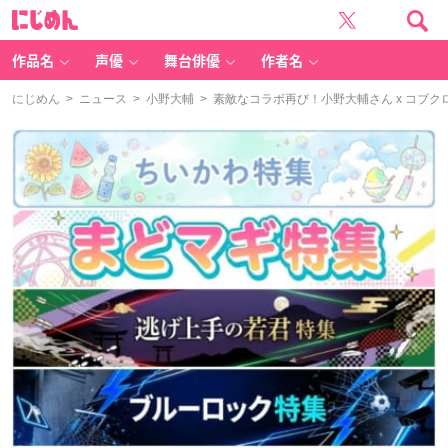
に
じ
め
ん
作品名
声優
舞台俳優
作者名
にじめん
>
ニュース
>
小野大輔
> 素敵なコラボ再び！小野大輔さん x コブ