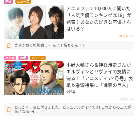
声優
ニュース
アニメファン10,000人に聞いた
「人気声優ランキング2018」が
発表！あなたの好きな声優さん
はいる？
18コメント
さすがおそ松勢強し… ん？！梅ちゃん？！
アニメ
声優
ニュース
小野大輔さん＆神谷浩史さんが
エルヴィンとリヴァイの友情に
迫る！「アニメディア4月号」表
紙＆巻頭特集に『進撃の巨人』
登場
3コメント
とにかく、目に付きました。ビジュアルがイイです❗ これからの二人が
気になる〜❗