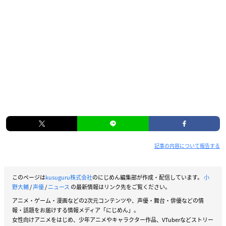
記事の内容について報告する
このページは
kusuguru株式会社
のにじめん編集部が作成・配信しています。
小
野大輔
/
声優
/
ニュース
の最新情報はリンク先をご覧ください。
アニメ・ゲーム・漫画などの2次元コンテンツや、声優・舞台・俳優などの情
報・話題をお届けする情報メディア「にじめん」。
女性向けアニメをはじめ、少年アニメやキャラクター作品、VTuberなどストリー