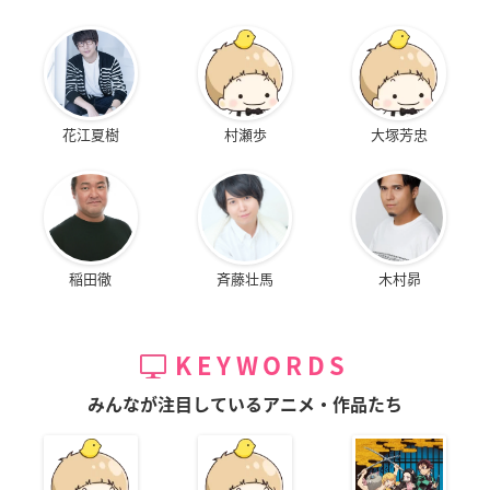
花江夏樹
村瀬歩
大塚芳忠
稲田徹
斉藤壮馬
木村昴
KEYWORDS
みんなが注目しているアニメ・作品たち