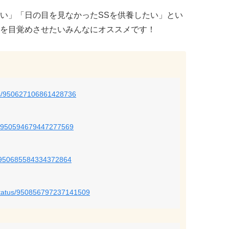
い」「日の目を見なかったSSを供養したい」とい
を目覚めさせたいみんなにオススメです！
atus/950627106861428736
tus/950594679447277569
tus/950685584334372864
/status/950856797237141509