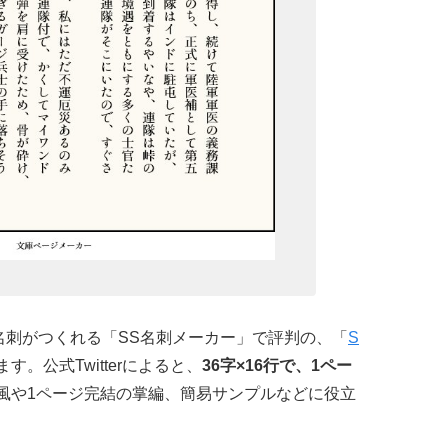
名刺がつくれる「SS名刺メーカー」で評判の、「
S
。公式Twitterによると、
36字×16行で、1ペー
風や1ページ完結の掌編、簡易サンプルなどに役立