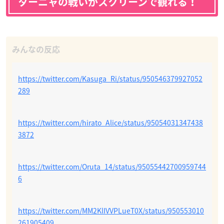
ターニャの戦いがスクリーンで観れる！
https://twitter.com/Kasuga_Ri/status/950546379927052
289
https://twitter.com/hirato_Alice/status/95054031347438
3872
https://twitter.com/Oruta_14/status/95055442700959744
6
https://twitter.com/MM2KlIVVPLueT0X/status/950553010
261905409