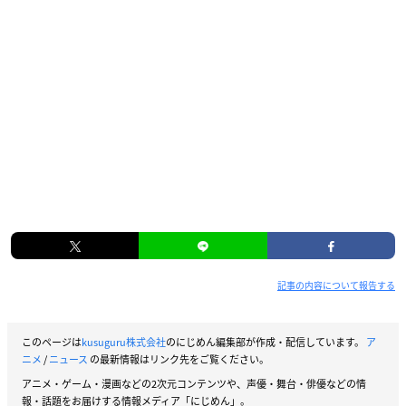
記事の内容について報告する
このページは
kusuguru株式会社
のにじめん編集部が作成・配信しています。
ア
ニメ
/
ニュース
の最新情報はリンク先をご覧ください。
アニメ・ゲーム・漫画などの2次元コンテンツや、声優・舞台・俳優などの情
報・話題をお届けする情報メディア「にじめん」。