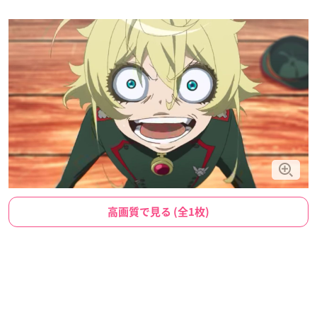
高画質で見る (全1枚)