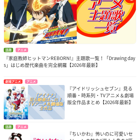
話題
アニメ
『家庭教師ヒットマンREBORN!』主題歌一覧！「Drawing day
s」はじめ歴代楽曲を完全網羅【2026年最新】
劇場アニメ
アニメ
『アイドリッシュセブン』見る
順番・時系列・TVアニメ＆劇場
版全作品まとめ【2026年最新】
話題
アニメ
『ちいかわ』怖いのに可愛いセ