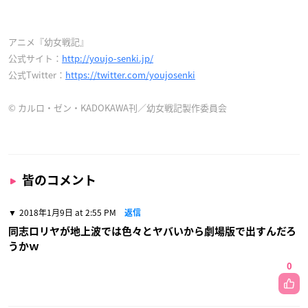
アニメ『幼女戦記』
公式サイト：
http://youjo-senki.jp/
公式Twitter：
https://twitter.com/youjosenki
© カルロ・ゼン・KADOKAWA刊／幼女戦記製作委員会
皆のコメント
2018年1月9日 at 2:55 PM
返信
同志ロリヤが地上波では色々とヤバいから劇場版で出すんだろ
うかｗ
0