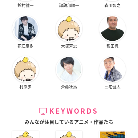
鈴村健一
諏訪部順一
森川智之
花江夏樹
大塚芳忠
稲田徹
村瀬歩
斉藤壮馬
三宅健太
KEYWORDS
みんなが注目しているアニメ・作品たち