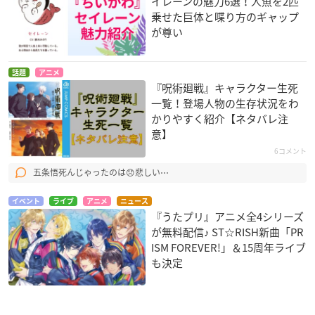
イレーンの魅力6選！人魚を2匹
乗せた巨体と喋り方のギャップ
が尊い
話題
アニメ
『呪術廻戦』キャラクター生死
一覧！登場人物の生存状況をわ
かりやすく紹介【ネタバレ注
意】
6コメント
五条悟死んじゃったのは😞悲しい⋯
イベント
ライブ
アニメ
ニュース
『うたプリ』アニメ全4シリーズ
が無料配信♪ ST☆RISH新曲「PR
ISM FOREVER!」＆15周年ライブ
も決定