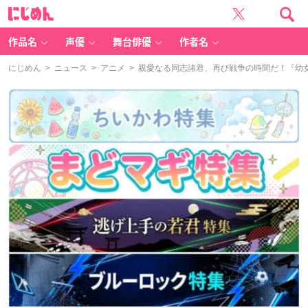
に
じ
め
ん
作品名
声優
舞台俳優
作者名
にじめん
>
ニュース
>
アニメ
> 親愛なる同志諸君、再び戦争の時間だ！『幼