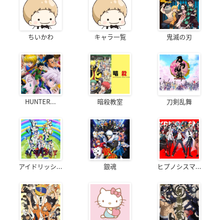
ちいかわ
キャラ一覧
鬼滅の刃
HUNTER...
暗殺教室
刀剣乱舞
アイドリッシ...
銀魂
ヒプノシスマ...