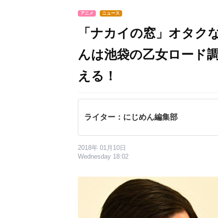
アニメ
ニュース
「ナカイの窓」オタクな
んは池袋の乙女ロード調
える！
ライター：にじめん編集部
2018年 01月10日
Wednesday 18:02