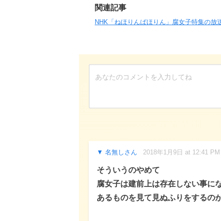
関連記事
NHK「ねほりんぱほりん」腐女子特集の放
名無しさん
2018年1月9日 at 12:41 PM
そういうのやめて
腐女子は建前上は存在しない事に
あるものを見て見ぬふりをするの