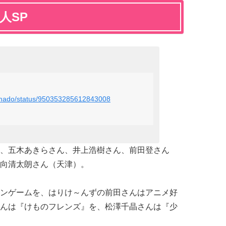
人SP
nomado/status/950353285612843008
、五木あきらさん、井上浩樹さん、前田登さん
向清太朗さん（天津）。
ンゲームを、はりけ～んずの前田さんはアニメ好
んは『けものフレンズ』を、松澤千晶さんは『少