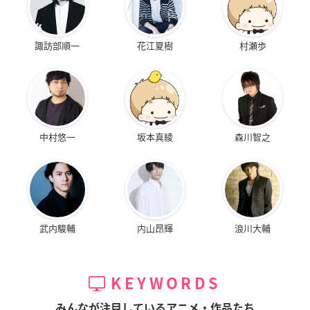
諏訪部順一
花江夏樹
村瀬歩
中村悠一
坂本真綾
森川智之
武内駿輔
内山昂輝
浪川大輔
KEYWORDS
みんなが注目しているアニメ・作品たち