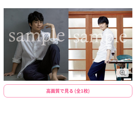
高画質で見る (全1枚)