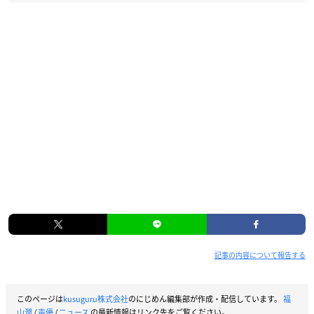
記事の内容について報告する
このページは
kusuguru株式会社
のにじめん編集部が作成・配信しています。
福
山潤
/
声優
/
ニュース
の最新情報はリンク先をご覧ください。