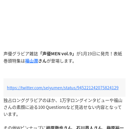
声優グラビア雑誌
が1月19日に発売！表紙
「声優MEN vol.9」
巻頭特集は
が登場します。
福山潤
さん
https://twitter.com/seiyumen/status/945221242075824129
独占ロンググラビアのほか、1万字ロングインタビューや福山
さんの素顔に迫る100 Questionsなど見逃せない内容となって
います。
その他Wピンナップに
、
、
柿原徹也さん
石川界人さん
梅原裕一