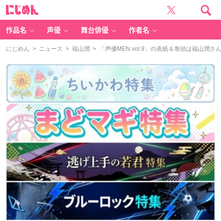
に
じ
め
ん
作品名
声優
舞台俳優
作者名
にじめん
>
ニュース
>
福山潤
> 「声優MEN vol.9」の表紙＆巻頭は福山