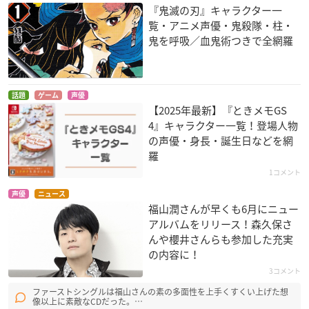
『鬼滅の刃』キャラクター一
覧・アニメ声優・鬼殺隊・柱・
鬼を呼吸／血鬼術つきで全網羅
話題
ゲーム
声優
【2025年最新】『ときメモGS
4』キャラクター一覧！登場人物
の声優・身長・誕生日などを網
羅
1コメント
声優
ニュース
福山潤さんが早くも6月にニュー
アルバムをリリース！森久保さ
んや櫻井さんらも参加した充実
の内容に！
3コメント
ファーストシングルは福山さんの素の多面性を上手くすくい上げた想
像以上に素敵なCDだった。…