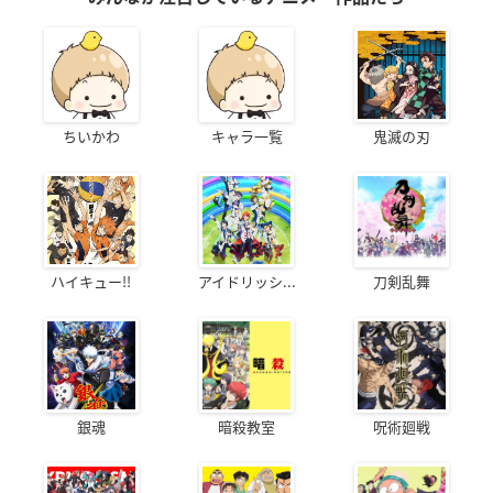
ちいかわ
キャラ一覧
鬼滅の刃
ハイキュー!!
アイドリッシ...
刀剣乱舞
銀魂
暗殺教室
呪術廻戦