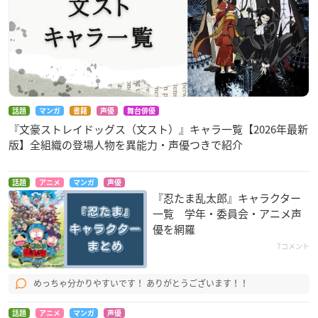
話題
マンガ
書籍
声優
舞台俳優
『文豪ストレイドッグス（文スト）』キャラ一覧【2026年最新
版】全組織の登場人物を異能力・声優つきで紹介
話題
アニメ
マンガ
声優
『忍たま乱太郎』キャラクター
一覧 学年・委員会・アニメ声
優を網羅
7コメント
めっちゃ分かりやすいです！ ありがとうございます！！
話題
アニメ
マンガ
声優