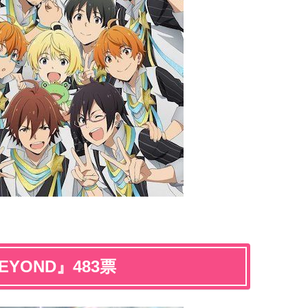
EYOND』483票