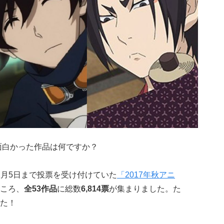
て面白かった作品は何ですか？
年1月5日まで投票を受け付けていた
「2017年秋アニ
ころ、
全53作品
に総数
6,814票
が集まりました。た
た！