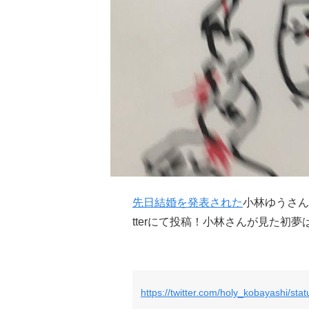
先日結婚を発表された
小林ゆうさん
tterにて投稿！小林さんが見た初夢
https://twitter.com/holy_kobayashi/s