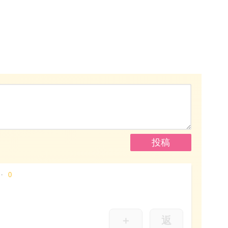
0
＋
返