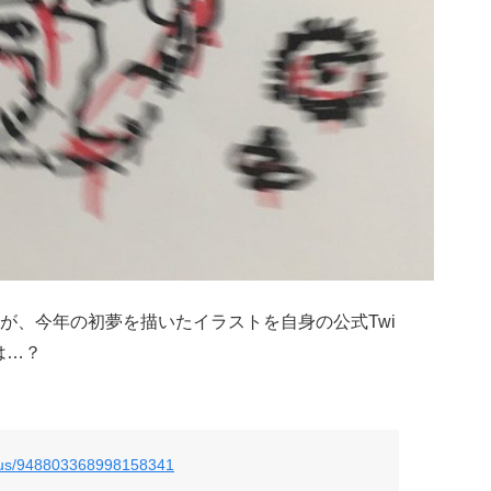
が、今年の初夢を描いたイラストを自身の公式Twi
は…？
tatus/948803368998158341