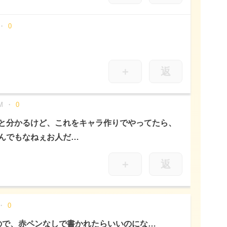
0
＋
返
M
0
と分かるけど、これをキャラ作りでやってたら、
んでもなねぇお人だ…
＋
返
0
ので、赤ペンなしで書かれたらいいのにな…