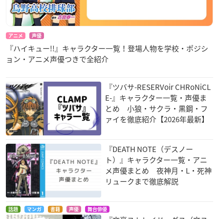
アニメ
声優
『ハイキュー!!』キャラクター一覧！登場人物を学校・ポジシ
ョン・アニメ声優つきで全紹介
『ツバサ-RESERVoir CHRoNiCL
E-』キャラクター一覧・声優ま
とめ 小狼・サクラ・黒鋼・フ
ァイを徹底紹介【2026年最新】
『DEATH NOTE（デスノー
ト）』キャラクター一覧・アニ
メ声優まとめ 夜神月・L・死神
リュークまで徹底解説
話題
マンガ
書籍
声優
舞台俳優