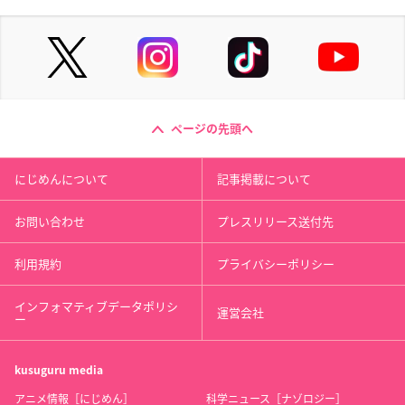
ページの先頭へ
にじめんについて
記事掲載について
お問い合わせ
プレスリリース送付先
利用規約
プライバシーポリシー
インフォマティブデータポリシ
運営会社
ー
kusuguru
media
アニメ情報［にじめん］
科学ニュース［ナゾロジー］