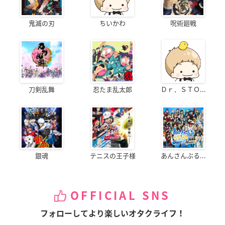
鬼滅の刃
ちいかわ
呪術廻戦
刀剣乱舞
忍たま乱太郎
Ｄｒ．ＳＴＯ...
銀魂
テニスの王子様
あんさんぶる...
OFFICIAL SNS
フォローしてより楽しいオタクライフ！