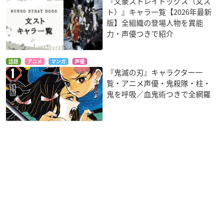
『文豪ストレイドッグス（文ス
ト）』キャラ一覧【2026年最新
版】全組織の登場人物を異能
力・声優つきで紹介
話題
アニメ
マンガ
声優
『鬼滅の刃』キャラクター一
覧・アニメ声優・鬼殺隊・柱・
鬼を呼吸／血鬼術つきで全網羅