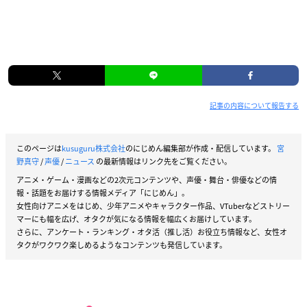
記事の内容について報告する
このページは
kusuguru株式会社
のにじめん編集部が作成・配信しています。
宮
野真守
/
声優
/
ニュース
の最新情報はリンク先をご覧ください。
アニメ・ゲーム・漫画などの2次元コンテンツや、声優・舞台・俳優などの情
報・話題をお届けする情報メディア「にじめん」。
女性向けアニメをはじめ、少年アニメやキャラクター作品、VTuberなどストリー
マーにも幅を広げ、オタクが気になる情報を幅広くお届けしています。
さらに、アンケート・ランキング・オタ活（推し活）お役立ち情報など、女性オ
タクがワクワク楽しめるようなコンテンツも発信しています。