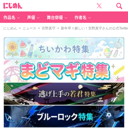
に
じ
め
ん
作品名
声優
舞台俳優
作者名
にじめん
>
ニュース
>
宮野真守
> 新年早々嬉しい！宮野真守さんの公式Twit