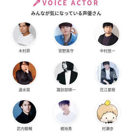
VOICE ACTOR
みんなが気になっている声優さん
木村昴
宮野真守
中村悠一
速水奨
諏訪部順一
花江夏樹
武内駿輔
梶裕貴
村瀬歩