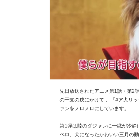
先日放送されたアニメ第1話・第2
の干支の戌にかけて 、「#ア犬リ
ァンをメロメロにしています。
第1弾は陸のダジャレに一織が冷静
ペロ、犬になったかわいい三月の動