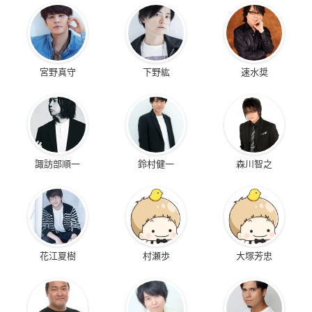
宮野真守
下野紘
速水奨
諏訪部順一
鈴村健一
森川智之
花江夏樹
村瀬歩
大塚芳忠