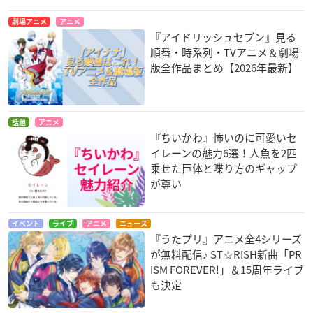
劇場アニメ
アニメ
『アイドリッシュセブン』見る
順番・時系列・TVアニメ＆劇場
版全作品まとめ【2026年最新】
話題
アニメ
『ちいかわ』怖いのに可愛いセ
イレーンの魅力6選！人魚を2匹
乗せた巨体と喋り方のギャップ
が尊い
イベント
ライブ
アニメ
ニュース
『うたプリ』アニメ全4シリーズ
が無料配信♪ ST☆RISH新曲「PR
ISM FOREVER!」＆15周年ライブ
も決定