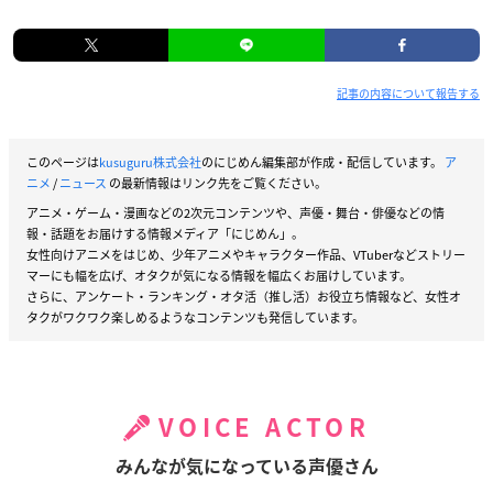
記事の内容について報告する
このページは
kusuguru株式会社
のにじめん編集部が作成・配信しています。
ア
ニメ
/
ニュース
の最新情報はリンク先をご覧ください。
アニメ・ゲーム・漫画などの2次元コンテンツや、声優・舞台・俳優などの情
報・話題をお届けする情報メディア「にじめん」。
女性向けアニメをはじめ、少年アニメやキャラクター作品、VTuberなどストリー
マーにも幅を広げ、オタクが気になる情報を幅広くお届けしています。
さらに、アンケート・ランキング・オタ活（推し活）お役立ち情報など、女性オ
タクがワクワク楽しめるようなコンテンツも発信しています。
VOICE ACTOR
みんなが気になっている声優さん