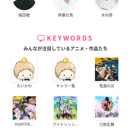
稲田徹
斉藤壮馬
木村昴
KEYWORDS
みんなが注目しているアニメ・作品たち
ちいかわ
キャラ一覧
鬼滅の刃
HUNTER...
アイドリッシ...
刀剣乱舞