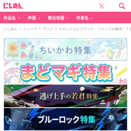
に
じ
め
ん
作品名
声優
舞台俳優
作者名
にじめん
>
ニュース
>
アニメ
> ドロンジョとブラック・ジャックが婚活！？