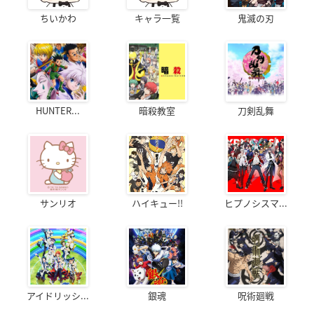
ちいかわ
キャラ一覧
鬼滅の刃
HUNTER...
暗殺教室
刀剣乱舞
サンリオ
ハイキュー!!
ヒプノシスマ...
アイドリッシ...
銀魂
呪術廻戦