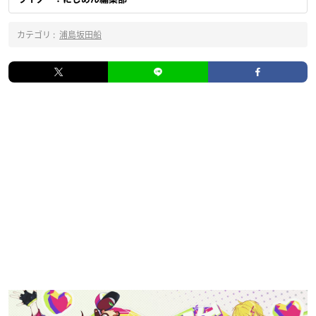
カテゴリ :
浦島坂田船