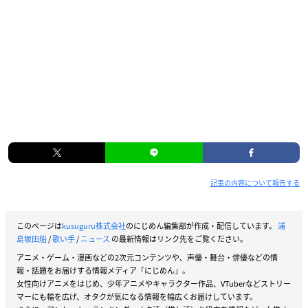
記事の内容について報告する
このページは
kusuguru株式会社
のにじめん編集部が作成・配信しています。
浦
島坂田船
/
歌い手
/
ニュース
の最新情報はリンク先をご覧ください。
アニメ・ゲーム・漫画などの2次元コンテンツや、声優・舞台・俳優などの情
報・話題をお届けする情報メディア「にじめん」。
女性向けアニメをはじめ、少年アニメやキャラクター作品、VTuberなどストリー
マーにも幅を広げ、オタクが気になる情報を幅広くお届けしています。