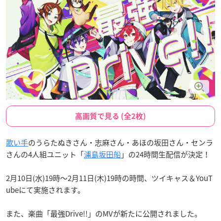
高画質で見る (全2枚)
歌い手
のうらたぬきさん・志麻さん・あほの坂田さん・センラ
さんの4人組ユニット「
浦島坂田船
」の24時間生配信が決定！
2月10日(水)19時〜2月11日(木)19時の時間、ツイキャス＆YouT
ubeにて実施されます。
また、楽曲「最強Drive!!」のMVが新たに公開されました。