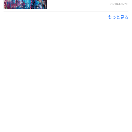
2021年1月22日
【浦島坂田船 24時間配信！】
もっと見る
2月10日(水)19時～2月11日(木)19時まで！
「浦島坂田船24時間生放送!」を行う事が決定しました！タ
イムスケジュールはこちらになります！
#浦島坂田船24時間
pic.twitter.com/eVnrgvxSZs
— 浦島坂田船公式 (@USSS_info)
February 8, 2021
【浦島坂田船 春ツアーに関するお知らせ①】
緊急事態宣言発令の延長に伴い、[3/6徳島、3/7愛媛公演]を
中止することに致しました。楽しみにお待ち頂いていた皆
様には残念なお知らせとなり申し訳ございません。
ご理解くださいますようお願い致します。
https://t.co/etsr
W2Wsx1
pic.twitter.com/2myHmVEnME
— 浦島坂田船公式 (@USSS_info)
February 8, 2021