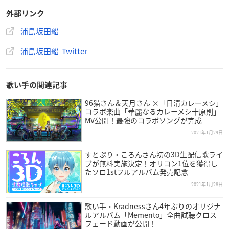
外部リンク
浦島坂田船
配信概要
浦島坂田船 Twitter
浦島坂田船 24時間配信！
【配信日時】
歌い手の関連記事
2021年2月10日(水)19時〜2月11日(木)19時
96猫さん＆天月さん ×「日清カレーメシ」
コラボ楽曲「華麗なるカレーメシ十原則」
【配信プラットフォーム】
MV公開！最強のコラボソングが完成
ツイキャス
／
YouTubeライブ
2021年1月29日
すとぷり・ころんさん初の3D生配信歌ライ
ブが無料実施決定！オリコン1位を獲得し
たソロ1stフルアルバム発売記念
2021年1月28日
【動画】最強Drive!!／
浦島坂田船
https://t.co/UU0tyXE8Oi
pic.twitter.com/AxIurG8TNm
歌い手・Kradnessさん4年ぶりのオリジナ
ルアルバム「Memento」全曲試聴クロス
— 浦島坂田船公式 (@USSS_info)
February 8, 2021
フェード動画が公開！