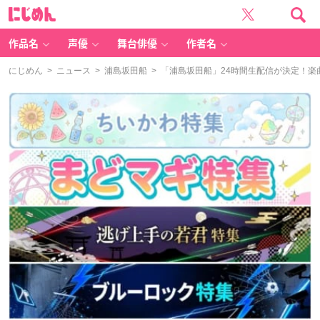
に
じ
め
ん
作品名
声優
舞台俳優
作者名
にじめん
>
ニュース
>
浦島坂田船
> 「浦島坂田船」24時間生配信が決定！楽曲「