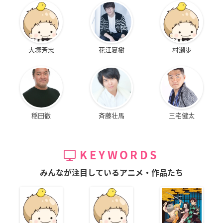
大塚芳忠
花江夏樹
村瀬歩
稲田徹
斉藤壮馬
三宅健太
KEYWORDS
みんなが注目しているアニメ・作品たち