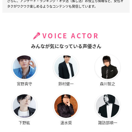
さらに、アンケート・ランキング・オタ活（推し活）お役立ち情報など、女性オ
タクがワクワク楽しめるようなコンテンツも発信しています。
VOICE ACTOR
みんなが気になっている声優さん
宮野真守
鈴村健一
森川智之
下野紘
速水奨
諏訪部順一