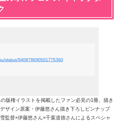
ク
ketsu/status/940878690501775360
上の版権イラストを掲載したファン必見の1冊。描き
デザイン原案・伊藤悠さん描き下ろしピンナップ
雪監督×伊藤悠さん×千葉道徳さんによるスペシャ