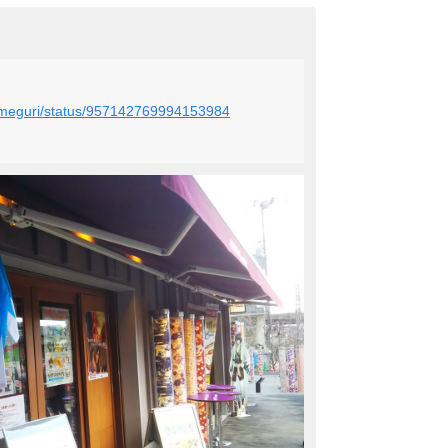
o_meguri/status/957142769994153984