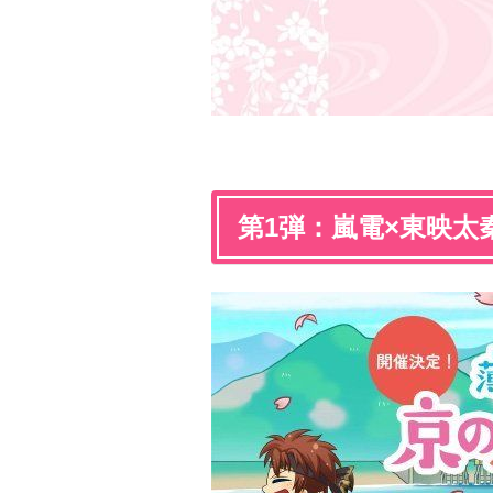
第1弾：嵐電×東映太秦