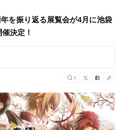
周年を振り返る展覧会​が4月に池袋
開催決定！
3