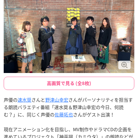
高画質で見る (全8枚)
声優の
速水奨
さんと
野津山幸宏
さんがパーソナリティを担当す
る朗読バラエティ番組「速水奨＆野津山幸宏の今日、何読
む？」に、同じく声優の
佐藤拓也
さんがゲスト出演！
現在アニメーション化を目指し、MV制作やドラマCDの企画を
進めているプロジェクト「神巫詞（カミウタ）」の朗読などが