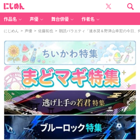
に
じ
め
ん
作品名
声優
舞台俳優
作者名
にじめん
>
声優
>
佐藤拓也
> 朗読バラエティ「速水奨＆野津山幸宏の今日、