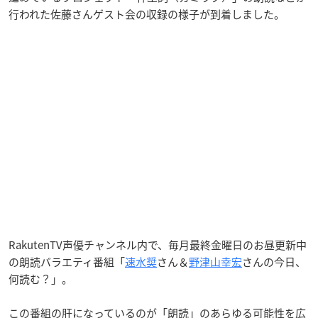
行われた佐藤さんゲスト会の収録の様子が到着しました。
RakutenTV
声優チャンネル内で、毎月最終金曜日のお昼更新中
の朗読バラエティ番組「
速水奨
さん＆
野津山幸宏
さんの今日、
何読む？」。
この番組の肝になっているのが「朗読」のあらゆる可能性を広