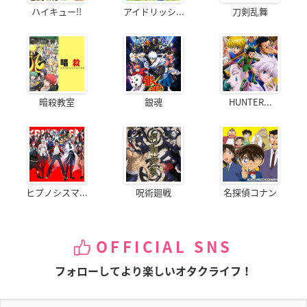
ハイキュー!!
アイドリッシ...
刀剣乱舞
暗殺教室
銀魂
HUNTER...
ヒプノシスマ...
呪術廻戦
名探偵コナン
OFFICIAL SNS
フォローしてより楽しいオタクライフ！