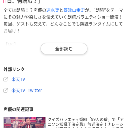
日、何読む？」
全ては朗読！？声優の
速水奨
と
野津山幸宏
が、”朗読”をテーマ
にその魅力や楽しさを伝えていく朗読バラエティショー開演！
毎回、ゲストも交えて、どんなことでも朗読ランタイムにして
お届け！
【MC】
速水奨、野津山幸宏
【配信日】
外部リンク
「Rakuten TV声優チャンネル」にて毎月第4金曜日更新
楽天
TV
【視聴方法】
楽天
TV Twitter
楽天TV声優チャンネル（月額550円）に加入で見放題となりま
す！
声優の関連記事
クイズバラエティ番組「99人の壁」で「ア
ニソン知識王決定戦」放送決定！ナレーシ