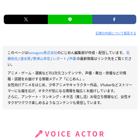
記事の内容について報告する
このページは
kusuguru株式会社
のにじめん編集部が作成・配信しています。
佐
藤拓也
/
速水奨
/
野津山幸宏
/
レポート
/
声優
の最新情報はリンク先をご覧くださ
い。
アニメ・ゲーム・漫画などの2次元コンテンツや、声優・舞台・俳優などの情
報・話題をお届けする情報メディア「にじめん」。
女性向けアニメをはじめ、少年アニメやキャラクター作品、VTuberなどストリー
マーにも幅を広げ、オタクが気になる情報を幅広くお届けしています。
さらに、アンケート・ランキング・オタ活（推し活）お役立ち情報など、女性オ
タクがワクワク楽しめるようなコンテンツも発信しています。
VOICE ACTOR