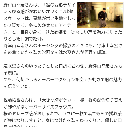
野津山幸宏さんは、「裾の変形デザイ
ン＆ゆる感がかわいいオフショルbig
スウェットは、裏地がボア生地でしっ
かり暖かく、冬に欠かせないアイテ
ム」と、自身が身につけた衣装を、凛々しい声を魅力にゆった
りとした口調で紹介。
野津山幸宏さんのポージングの撮影のときにも、野津山幸宏さ
んの着ていた衣装の説明文を速水奨さんが代理で朗読。
速水奨さんのゆったりとした口調に合わせ、野津山幸宏さんも
華麗に。
でも、何処かしらオーバーアクションを交えた動きで服の魅力
を伝えていた。
佐藤拓也さんは、「大きな胸ポケット・襟・裾の配色切り替え
が鮮やかなオーバーサイズブラウス。
裾のドレープ感がおしゃれで、ラフに一枚で着てもその揺れ感
が様になります」と、身につけた衣装をゆっくりと、優しい口
調で紹介していた。