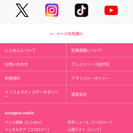
ページの先頭へ
にじめんについて
記事掲載について
お問い合わせ
プレスリリース送付先
利用規約
プライバシーポリシー
インフォマティブデータポリシ
運営会社
ー
kusuguru
media
アニメ情報［にじめん］
科学ニュース［ナゾロジー］
メンタルケア［ココロジー］
心理テスト［シンリ］