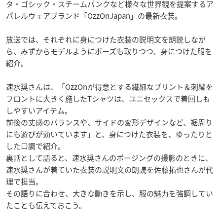
タ・ゴシック・スチームパンクなど様々な世界観を提案するア
パレルウェアブランド「OzzOnJapan」の最新衣装。
放送では、それぞれに身につけた衣装の説明文を朗読しなが
ら、みずからモデルようにポーズも取りつつ、身につけた服を
紹介。
速水奨さんは、「OzzOnが得意とする繊細なプリント＆刺繍を
フロントに大きく施したTシャツは、ユニセックスで着回しも
しやすいアイテム。
前後の丈感のバランスや、サイドの変形デザインなど、裾周り
にも遊びが効いています」と、身につけた衣装を、ゆったりと
した口調で紹介。
裏話として語ると、速水奨さんのポージングの撮影のときに、
速水奨さんが着ていた衣装の説明文の朗読を佐藤拓也さんが代
理で担当。
その語りに合わせ、大きな動きを示し、服の魅力を強調してい
たことも伝えておこう。