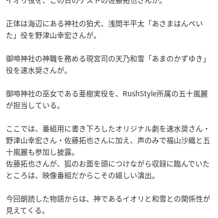
正体は海辺にある神社の狛犬、浅間半平太「あさまはんぺい
た」役を野津山幸宏さんが。
御啼神社の神職を務める現宮司の天乃和雪「あまのかずゆき」
役を速水奨さんが。
御啼神社の巫女である亜樹実役を、RushStyle所属の五十嵐麗
が担当している。
ここでは、番組用に書き下ろしたオリジナル劇を速水奨さん・
野津山幸宏さん・佐藤拓也さんに加え、声のみで福山沙織と五
十嵐麗も参加し披露。
佐藤拓也さんが、狐のお面を頭につけながら収録に臨んでいた
ところは、映像番組だからこその嬉しい演出。
今回朗読した物語からは、神であるイオリと和雪との関係性が
見えてくる。