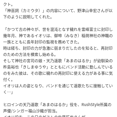
クト。
「神巫詞（カミウタ）」の内容について、野津山幸宏さんが以
下のように説明してくれた。
「かつて古の神々が、世を混沌となす穢れを霊峰富士に封印し
幾年月、神であるイオリは、御啼（みなき）稲荷神社の神職の
一族とともに長年封印の監視を務めてきた。
時は経ち、封印の力が急激に弱まりだしたのを知ると、再封印
のための方法を模索し始める。
そして神社の宮司の娘・天乃遥歌「あまのはるか」が幼馴染の
杵島裕也「きしまゆうや」とともにバンド活動に勤しんでいる
のをみた彼は、その歌に穢れの再封印に使える力がある事に気
付く。
イオリは人の姿となり、バンドを通じて遥歌たちに接触してい
く…」
ヒロインの天乃遥歌「あまのはるか」役を、RushStyle所属の
声優/シンガー福山沙織が担当。
イオリ役を、この日のゲストの佐藤拓也さんが。