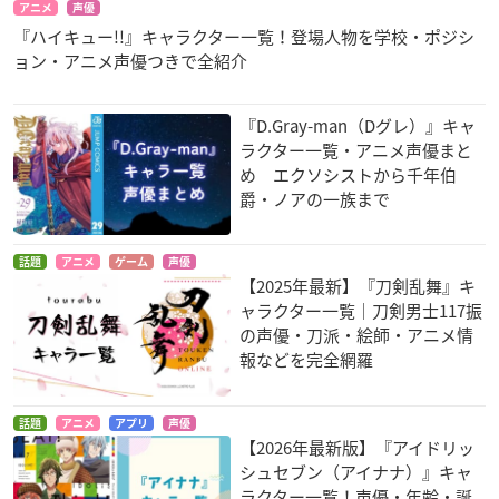
アニメ
声優
『ハイキュー!!』キャラクター一覧！登場人物を学校・ポジシ
ョン・アニメ声優つきで全紹介
『D.Gray-man（Dグレ）』キャ
ラクター一覧・アニメ声優まと
め エクソシストから千年伯
爵・ノアの一族まで
話題
アニメ
ゲーム
声優
【2025年最新】『刀剣乱舞』キ
ャラクター一覧｜刀剣男士117振
の声優・刀派・絵師・アニメ情
報などを完全網羅
話題
アニメ
アプリ
声優
【2026年最新版】『アイドリッ
シュセブン（アイナナ）』キャ
ラクター一覧！声優・年齢・誕