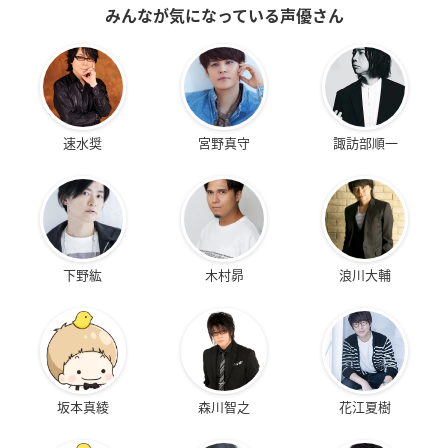
みんなが気になっている声優さん
速水奨
宮野真守
諏訪部順一
下野紘
木村昴
浪川大輔
坂本真綾
森川智之
花江夏樹