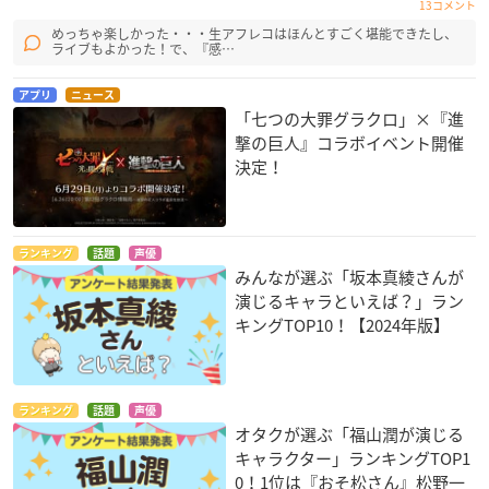
13コメント
めっちゃ楽しかった・・・生アフレコはほんとすごく堪能できたし、
ライブもよかった！で、『感…
アプリ
ニュース
「七つの大罪グラクロ」×『進
撃の巨人』コラボイベント開催
決定！
ランキング
話題
声優
みんなが選ぶ「坂本真綾さんが
演じるキャラといえば？」ラン
キングTOP10！【2024年版】
ランキング
話題
声優
オタクが選ぶ「福山潤が演じる
キャラクター」ランキングTOP1
0！1位は『おそ松さん』松野一