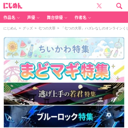
に
じ
め
ん
作品名
声優
舞台俳優
作者名
にじめん
>
グッズ
>
七つの大罪
> 「七つの大罪」ハズレなしのオンラインく