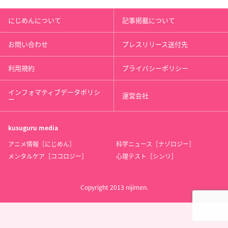
にじめんについて
記事掲載について
お問い合わせ
プレスリリース送付先
利用規約
プライバシーポリシー
インフォマティブデータポリシ
運営会社
ー
kusuguru
media
アニメ情報［にじめん］
科学ニュース［ナゾロジー］
メンタルケア［ココロジー］
心理テスト［シンリ］
Copyright 2013 nijimen.