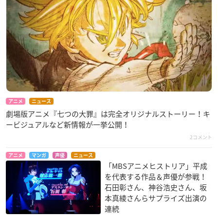
アニメ
ニュース
劇場版アニメ『七つの大罪』は完全オリジナルストーリー！キ
ービジュアルなど新情報が一挙公開！
2コメント
アニメ
マンガ
声優
ニュース
「MBSアニメヒストリア」平成
を代表する作品＆声優が参戦！
石田彰さん、神谷浩史さん、坂
本真綾さんらサプライズ出演の
連続