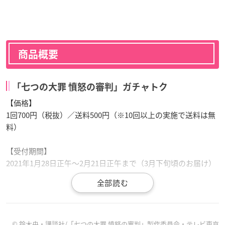
商品概要
「七つの大罪 憤怒の審判」ガチャトク
【価格】
1回700円（税抜）／送料500円（※10回以上の実施で送料は無
料）
【受付期間】
2021年1月28日正午～2月21日正午まで（3月下旬頃のお届け）
【各賞】
A賞「Bluetooth ポータブルスピーカー」（2柄）
B賞「モバイルバッテリー」（2柄）
C賞「ミニタオル」（5柄）
© 鈴木央・講談社/「七つの大罪 憤怒の審判」製作委員会・テレビ東京