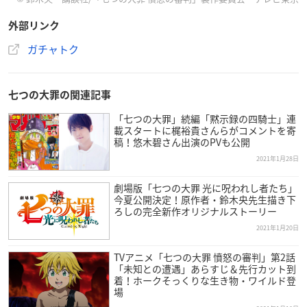
D賞「スタンド式ロング缶バッジ」（7柄）
外部リンク
E賞「アクリルキーホルダー」（12柄）
Wチャンス賞 メリオダス役・梶裕貴さんと、エリザベス役・雨
ガチャトク
宮天さん両名の直筆サイン入り複製原画限定7点。
▼ご購入はこちら
七つの大罪の関連記事
ガチャトク
「七つの大罪」続編「黙示録の四騎士」連
載スタートに梶裕貴さんらがコメントを寄
稿！悠木碧さん出演のPVも公開
2021年1月28日
劇場版「七つの大罪 光に呪われし者たち」
今夏公開決定！原作者・鈴木央先生描き下
ろしの完全新作オリジナルストーリー
2021年1月20日
TVアニメ「七つの大罪 憤怒の審判」第2話
「未知との遭遇」あらすじ＆先行カット到
着！ホークそっくりな生き物・ワイルド登
場