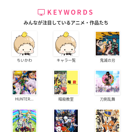
KEYWORDS
みんなが注目しているアニメ・作品たち
ちいかわ
キャラ一覧
鬼滅の刃
HUNTER...
暗殺教室
刀剣乱舞