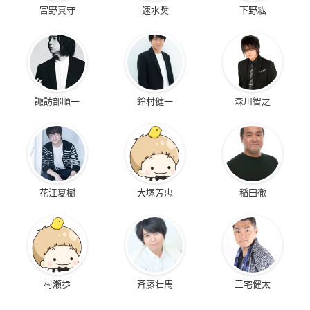
宮野真守
速水奨
下野紘
諏訪部順一
鈴村健一
森川智之
花江夏樹
大塚芳忠
稲田徹
村瀬歩
斉藤壮馬
三宅健太