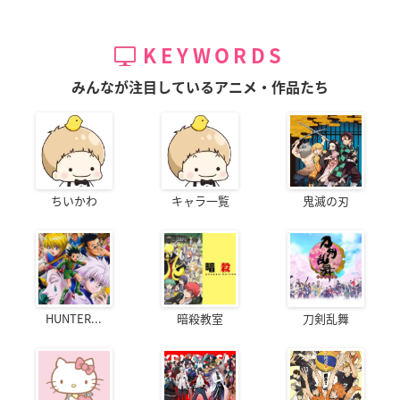
KEYWORDS
みんなが注目しているアニメ・作品たち
ちいかわ
キャラ一覧
鬼滅の刃
HUNTER...
暗殺教室
刀剣乱舞