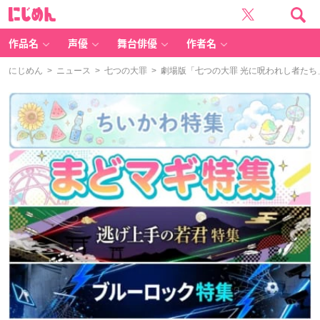
に
じ
め
ん
作品名
声優
舞台俳優
作者名
にじめん
>
ニュース
>
七つの大罪
> 劇場版「七つの大罪 光に呪われし者た