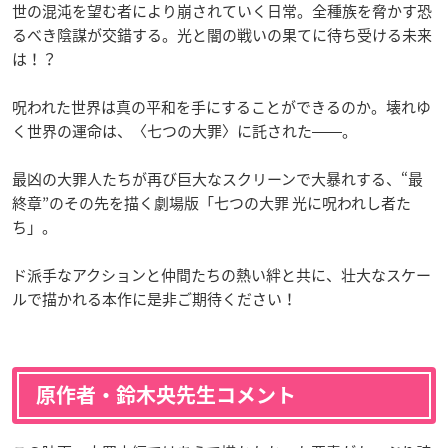
世の混沌を望む者により崩されていく日常。全種族を脅かす恐
るべき陰謀が交錯する。光と闇の戦いの果てに待ち受ける未来
は！？
呪われた世界は真の平和を手にすることができるのか。壊れゆ
く世界の運命は、〈七つの大罪〉に託された――。
最凶の大罪人たちが再び巨大なスクリーンで大暴れする、“最
終章”のその先を描く劇場版「七つの大罪 光に呪われし者た
ち」。
ド派手なアクションと仲間たちの熱い絆と共に、壮大なスケー
ルで描かれる本作に是非ご期待ください！
原作者・鈴木央先生コメント