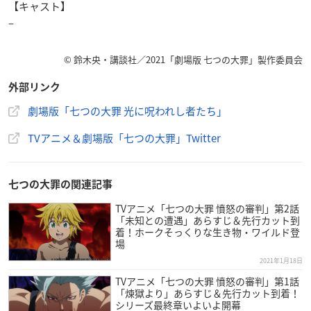
【キャスト】
–
© 鈴木央・講談社／2021「劇場版 七つの大罪」製作委員会
外部リンク
劇場版「七つの大罪 光に呪われし者たち」
TVアニメ＆劇場版「七つの大罪」Twitter
七つの大罪の関連記事
TVアニメ「七つの大罪 憤怒の審判」第2話
「未知との遭遇」あらすじ＆先行カット到
着！ホークそっくりな生き物・ワイルド登
場
2021年1月18日
TVアニメ「七つの大罪 憤怒の審判」第1話
「煉獄より」あらすじ＆先行カット到着！
シリーズ最終章いよいよ開幕