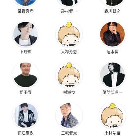
宮野真守
鈴村健一
森川智之
下野紘
大塚芳忠
速水奨
稲田徹
村瀬歩
諏訪部順一
花江夏樹
三宅健太
小林沙苗