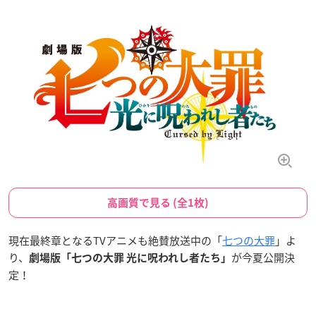
高画質で見る (全1枚)
現在最終章となるTVアニメも絶賛放送中の「
七つの大罪
」よ
り、
が今夏公開決
劇場版「七つの大罪 光に呪われし者たち」
定！