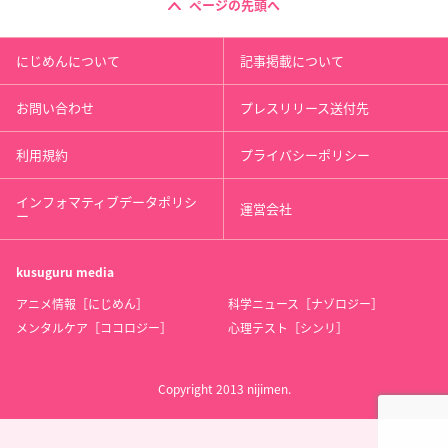
ページの先頭へ
にじめんについて
記事掲載について
お問い合わせ
プレスリリース送付先
利用規約
プライバシーポリシー
インフォマティブデータポリシ
運営会社
ー
kusuguru
media
アニメ情報［にじめん］
科学ニュース［ナゾロジー］
メンタルケア［ココロジー］
心理テスト［シンリ］
Copyright 2013 nijimen.