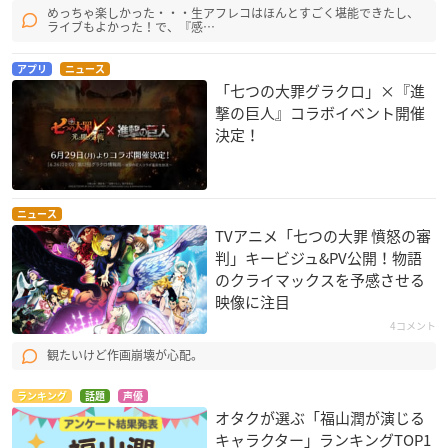
めっちゃ楽しかった・・・生アフレコはほんとすごく堪能できたし、
ライブもよかった！で、『感…
アプリ
ニュース
「七つの大罪グラクロ」×『進
撃の巨人』コラボイベント開催
決定！
ニュース
TVアニメ「七つの大罪 憤怒の審
判」キービジュ&PV公開！物語
のクライマックスを予感させる
映像に注目
4コメント
観たいけど作画崩壊が心配。
ランキング
話題
声優
オタクが選ぶ「福山潤が演じる
キャラクター」ランキングTOP1