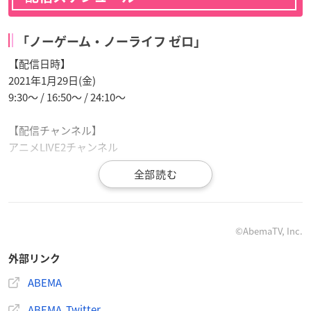
「ノーゲーム・ノーライフ ゼロ」
【配信日時】
2021年1月29日(金)
9:30～ / 16:50～ / 24:10～
【配信チャンネル】
アニメLIVE2チャンネル
劇場版「Fate/stay night [Heaven’s Feel]」第1
章・第2章 連続配信
©AbemaTV, Inc.
【配信日時】
2021年1月30日(土)
外部リンク
16:45～ / 22:00～
ABEMA
【配信チャンネル】
ABEMA Twitter