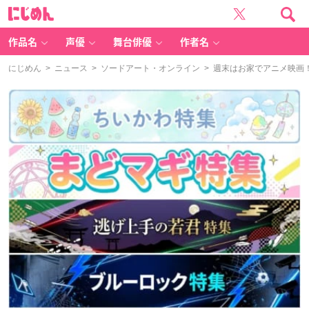
に
じ
め
ん
作品名
声優
舞台俳優
作者名
にじめん
>
ニュース
>
ソードアート・オンライン
> 週末はお家でアニメ映画！