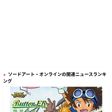
⚜1/30(土)
『劇場版「Fate/stay night [HF]」』第一章＆第二章 連続
配信
#fate_sn_anime
⚔2/6(土)
『劇場版 SAO -オーディナル・スケール-』
#sao_anime
— ABEMAアニメ(アベマ) (@Anime_ABEMA)
January 27, 2
021
ソードアート・オンラインの関連ニュースランキ
ング