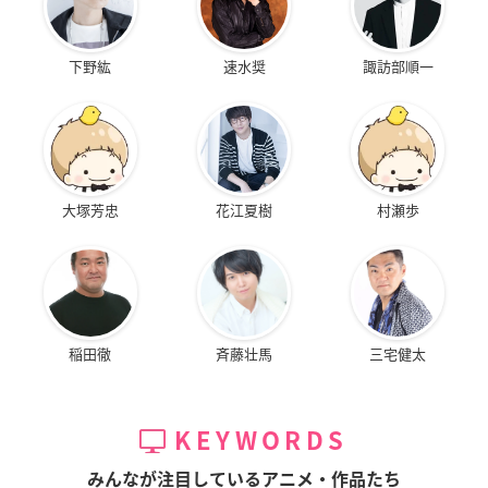
下野紘
速水奨
諏訪部順一
大塚芳忠
花江夏樹
村瀬歩
稲田徹
斉藤壮馬
三宅健太
KEYWORDS
みんなが注目しているアニメ・作品たち