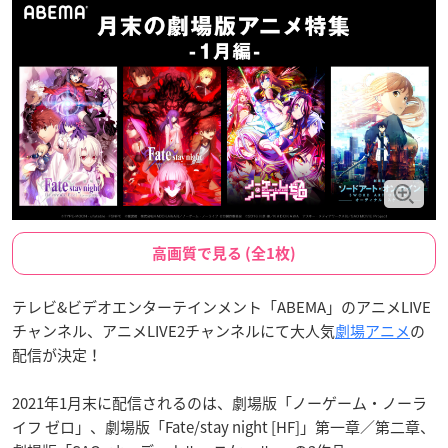
高画質で見る (全1枚)
テレビ&ビデオエンターテインメント「ABEMA」のアニメLIVE
チャンネル、アニメLIVE2チャンネルにて大人気
劇場アニメ
の
配信が決定！
2021年1月末に配信されるのは、劇場版「ノーゲーム・ノーラ
イフ ゼロ」、劇場版「Fate/stay night [HF]」第一章／第二章、