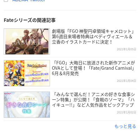
アニメLIVEチャンネル
Fateシリーズの関連記事
劇場版「FGO 神聖円卓領域キャメロット」
「劇場版 ソードアート・オンライン -オーディナ
第6週目来場者特典はべディヴィエール＆
ル・スケール-」
立香のイラストカードに決定！
【配信日時】
2021年1月05日
2021年2月6日(土)
「FGO」大晦日に放送された新作アニメが
7:00～ / 15:40～ / 24:20～
OVAとして登場！「Fate/Grand Carnival」
6月＆8月発売
【配信チャンネル】
2021年1月04日
アニメLIVEチャンネル
「みんなで選んだ！アニメの好きな食事シ
ーン特集」が公開！「食戟のソーマ」「ハ
イキュー!!」など人気作品をピックアップ
2021年1月02日
＼🎬情報解禁🎞／
#アベマでおうちシアター
もっと見る
🃏1/29(金)
『ノーゲーム・ノーライフ ゼロ』
#nogenora