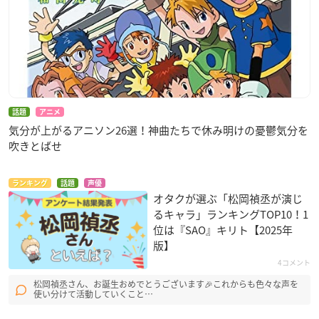
話題
アニメ
気分が上がるアニソン26選！神曲たちで休み明けの憂鬱気分を
吹きとばせ
ランキング
話題
声優
オタクが選ぶ「松岡禎丞が演じ
るキャラ」ランキングTOP10！1
位は『SAO』キリト【2025年
版】
4コメント
松岡禎丞さん、お誕生おめでとうございます🎉これからも色々な声を
使い分けて活動していくこと…