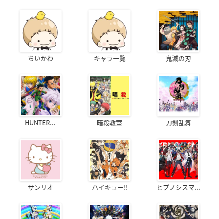
ちいかわ
キャラ一覧
鬼滅の刃
HUNTER...
暗殺教室
刀剣乱舞
サンリオ
ハイキュー!!
ヒプノシスマ...