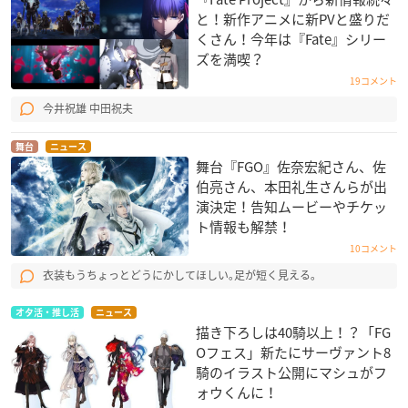
Fate/Grand Carnival 1st Season
と！新作アニメに新PVと盛りだ
くさん！今年は『Fate』シリー
【発売日】
ズを満喫？
2021年6月2日(水)
19コメント
【価格】
今井祝雄 中田祝夫
Blu-ray：6,800円(税抜)
DVD：5,800円(税抜)
舞台
ニュース
舞台『FGO』佐奈宏紀さん、佐
伯亮さん、本田礼生さんらが出
収録分数：約30分
演決定！告知ムービーやチケッ
ト情報も解禁！
【完全生産限定版特典】
10コメント
・キャラクターデザイン／総作画監督描き下ろしジャケット仕
衣装もうちょっとどうにかしてほしい｡足が短く見える｡
様
・FGC読本(仮題) ※発売を記念したメモリアルブック
オタ活・推し活
ニュース
・主題歌CD
描き下ろしは40騎以上！？「FG
『すーぱー☆あふぇくしょん』(オープニングテーマ)
Oフェス」新たにサーヴァント8
【歌：マシュ･キリエライト(高橋李依)、ニトクリス(田中美
騎のイラスト公開にマシュがフ
海)、エリザベート･バートリー(大久保瑠美)、酒呑童子(悠木
ォウくんに！