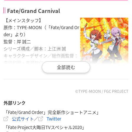
Fate/Grand Carnival
【メインスタッフ】
原作：TYPE-MOON（「Fate/Grand Or
der」より）
監督：岸 誠二
シリーズ構成／脚本：上江洲 誠
キャラクターデザイン／総作画監督：
森田和明・廣瀬智仁
キャラクターデザイン協力：武梨えり
音響監督：飯田里樹
音楽：高梨康治（Team-MAX）・芳賀
敬太
©TYPE-MOON / FGC PROJECT
音楽制作：ランティス
外部リンク
美術監督：宮越 歩
色彩設計：竹川美緒
「Fate/Grand Order」完全新作ショートアニメ」
公式サイト
／
Twitter
撮影監督：國井智行
アニメーションプロデューサー：比嘉勇二
「Fate Project大晦日TVスペシャル2020」