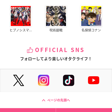
・あみあみ
連動購入特典：スタンド付きアクリルキーホルダー2個セット
Blu-ray：
1st Season
／
2nd Season
DVD：
1st Season
／
2nd Season
ヒプノシスマ...
呪術廻戦
名探偵コナン
・HMV
連動購入特典：B2タペストリー
OFFICIAL SNS
フォローしてより楽しいオタクライフ！
・げっちゅ屋
連動購入特典：B2タペストリー
・セブンネットショッピング
連動購入特典：エコバッグ
Blu-ray：
1st Season
／
2nd Season
DVD：
1st Season
／
2nd Season
ページの先頭へ