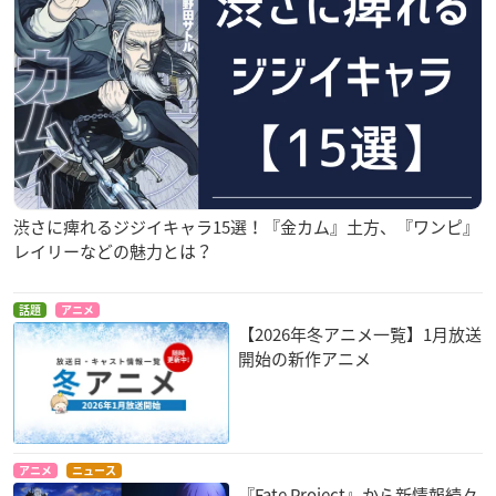
カーミラ：田中敦子
イシュタル：植田佳奈
女王メイヴ：佐倉綾音
謎のアルターエゴ･Λ：早見沙織
ニトクリス：田中美海
ランスロット：置鮎龍太郎
トリスタン：内山昂輝
エリザベート･バートリー：大久保瑠美
渋さに痺れるジジイキャラ15選！『金カム』土方、『ワンピ』
謎のネコV：中田譲治
レイリーなどの魅力とは？
謎のネコW：野中 藍
謎のネコX：川澄綾子
謎のネコY：田中敦子
話題
アニメ
ナレーション：中田譲治
【2026年冬アニメ一覧】1月放送
開始の新作アニメ
※敬称略
商品概要
アニメ
ニュース
『Fate Project』から新情報続々