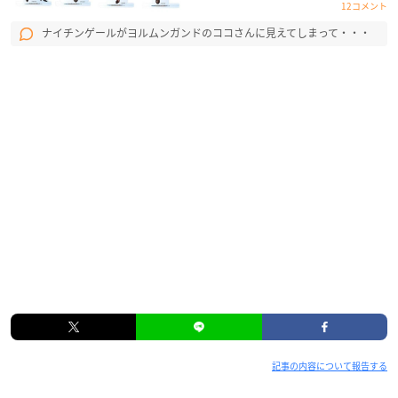
碧)、茨木童子(東山奈央)、女王メイヴ(佐倉綾音)、アタランテ
12コメント
(早見沙織)、謎のヒロインX(川澄綾子)、イシュタル(植田佳
ナイチンゲールがヨルムンガンドのココさんに見えてしまって・・・
奈)、ネロ･クラウディウス(丹下桜)、シトナイ(門脇舞以)】
他
※商品の特典および仕様は予告なく変更になる場合がございま
す。
Fate/Grand Carnival 2nd Season
【発売日】
2021年8月25日(水)
【価格】
Blu-ray：6,800円(税抜)
DVD：5,800円(税抜)
収録分数：約30分
記事の内容について報告する
【完全生産限定版特典】