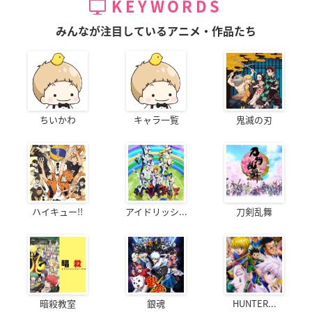
KEYWORDS
・Amazon(【Amazon.co.jp限定】商品のみ対象)
みんなが注目しているアニメ・作品たち
連動購入特典：描き下ろしB2タペストリー
Blu-ray：
1st/2nd Season 購入セット
DVD：
1st/2nd Season 購入セット
・ゲーマーズ
ちいかわ
キャラ一覧
鬼滅の刃
連動購入特典：アクリルキーホルダー＆描き下ろしB2タペスト
リー
・ソフマップ・アニメガ(一部アニメガ店舗を除く)
連動購入特典：描き下ろしB2タペストリー
ハイキュー!!
アイドリッシ...
刀剣乱舞
・とらのあな全店(一部店舗除く)
連動購入特典：描き下ろしB2タペストリー
・ANIPLEX+
各巻購入特典：ラバーチャーム2個セット
暗殺教室
銀魂
HUNTER...
連動購入特典：ラバーチャーム専用収納ケース