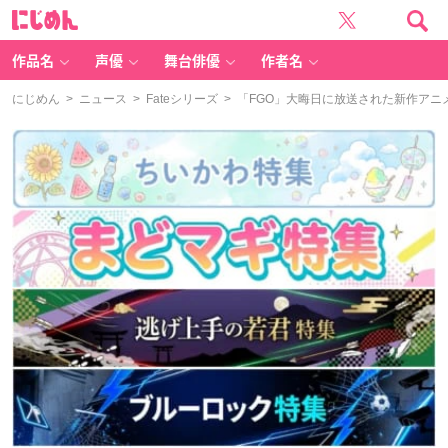
に
じ
め
ん
作品名
声優
舞台俳優
作者名
にじめん
>
ニュース
>
Fateシリーズ
> 「FGO」大晦日に放送された新作アニメがOV