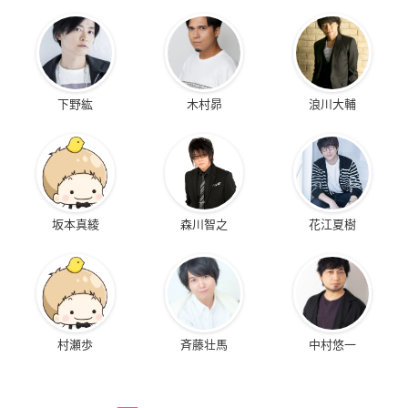
部アニメガ店舗を除く)、とらのあな、あみあみ、げっちゅ
屋、セブンネットショッピング、TSUTAYA RECORDS(※一部店
舗除く)・TSUTAYAオンライン、メロンブックス、楽天ブック
ス(特典付きカートのみ対象)、WonderGOO/新星堂
※連動購入特典については、すべて同一の店舗にてお買い求め
下野紘
木村昴
浪川大輔
下さい。
※特典内容は予告無く変更になる場合がございます。あらかじ
めご了承下さい。
※特典はなくなり次第終了となります。
※運用及び特典内容に関する詳細は各店舗にお問い合わせ下さ
坂本真綾
森川智之
花江夏樹
い。
店舗別購入特典
・アニメイト
連動購入特典：A4クリアファイル＆描き下ろしB2タペストリ
村瀬歩
斉藤壮馬
中村悠一
ー
Blu-ray：
1st Season
／
2nd Season
DVD：
1st Season
／
2nd Season