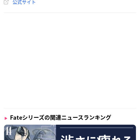
アニメーション制作：Lerche
公式サイト
【キャスト】
藤丸立香：関根明良
マシュ･キリエライト：高橋李依
レオナルド･ダ･ヴィンチ：坂本真綾
ネロ･クラウディウス：丹下 桜
クー･フーリン（ランサー）：神奈延年
クー･フーリン（キャスター）：神奈延年
クー･フーリン〔オルタ〕：神奈延年
クー･フーリン〔プロトタイプ〕：中井和哉
赤兎馬：緑川 光
アキレウス：古川 慎
アタランテ：早見沙織
アルテミス：沢城みゆき
オリオン：神奈延年
Fateシリーズの関連ニュースランキング
アルトリア･ペンドラゴン：川澄綾子
ガウェイン：水島大宙
シュヴァリエ･デオン：斎藤千和