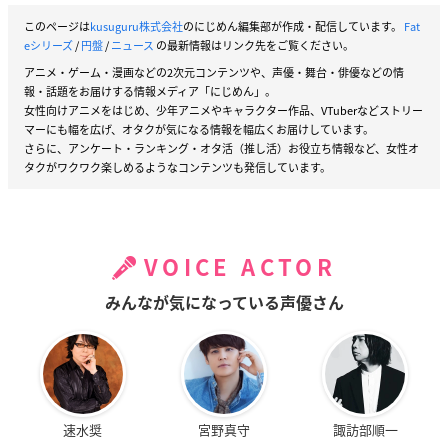
・キャラクターデザイン／総作画監督描き下ろしジャケット仕
このページは
kusuguru株式会社
のにじめん編集部が作成・配信しています。
Fat
様
eシリーズ
/
円盤
/
ニュース
の最新情報はリンク先をご覧ください。
・特製グッズ ※企画進行中
アニメ・ゲーム・漫画などの2次元コンテンツや、声優・舞台・俳優などの情
・オリジナルサウンドトラックCD
報・話題をお届けする情報メディア「にじめん」。
他
女性向けアニメをはじめ、少年アニメやキャラクター作品、VTuberなどストリー
※商品の特典および仕様は予告なく変更になる場合がございま
マーにも幅を広げ、オタクが気になる情報を幅広くお届けしています。
す。
さらに、アンケート・ランキング・オタ活（推し活）お役立ち情報など、女性オ
タクがワクワク楽しめるようなコンテンツも発信しています。
購入特典情報
VOICE ACTOR
対象店舗にて商品をお買い求めいただいたお客様に、先着で下
記の特典を差し上げます。
みんなが気になっている声優さん
店舗共通購入特典
・Season1、2連動購入特典：描き下ろしクッションカバー
対象店舗： ANIPLEX+、アニメイト、Amazon(【Amazon.co.jp
速水奨
宮野真守
諏訪部順一
限定】商品のみ対象)、ゲーマーズ、ソフマップ・アニメガ(一