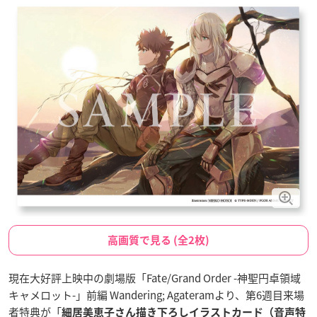
高画質で見る (全2枚)
現在大好評上映中の劇場版「Fate/Grand Order -神聖円卓領域
キャメロット-」前編 Wandering; Agateramより、第6週目来場
者特典が「
細居美恵子さん描き下ろしイラストカード（音声特