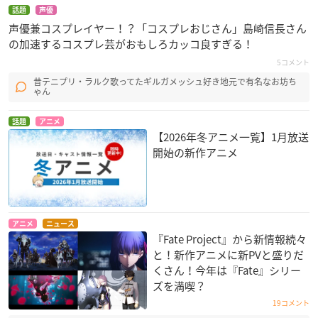
民は住処を追われ三つの勢力が対峙す
話題
声優
る不毛の地。
声優兼コスプレイヤー！？「コスプレおじさん」島崎信長さん
聖都、そして獅子王の命（めい）を守るべく集結した「円卓の
の加速するコスプレ芸がおもしろカッコ良すぎる！
騎士」。
5コメント
領地ごとこの地に召喚されるも、静かに現状打破を狙う「太陽
昔テニプリ・ラルク歌ってたギルガメッシュ好き地元で有名なお坊ち
ゃん
王・オジマンディアス」。
土地を奪われた民を守り、叛逆の機会を待つ「山の民」。
話題
アニメ
己の成すべきことを果たすため、獅子王が統治する“聖都”を目
【2026年冬アニメ一覧】1月放送
指すベディヴィエールの前に現れたのは
開始の新作アニメ
人理を修復すべくこの地を訪れた人類最後のマスター・藤丸立
香とデミ・サーヴァントのマシュ・キリエライトであった。
ベディヴィエールは藤丸たちと共に、最後の探索へと歩み出
す。
アニメ
ニュース
『Fate Project』から新情報続々
【スタッフ】
と！新作アニメに新PVと盛りだ
原作：奈須きのこ／TYPE-MOON
くさん！今年は『Fate』シリー
リードキャラクターデザイナー：武内崇
ズを満喫？
監督：末澤慧
19コメント
脚本：小太刀右京