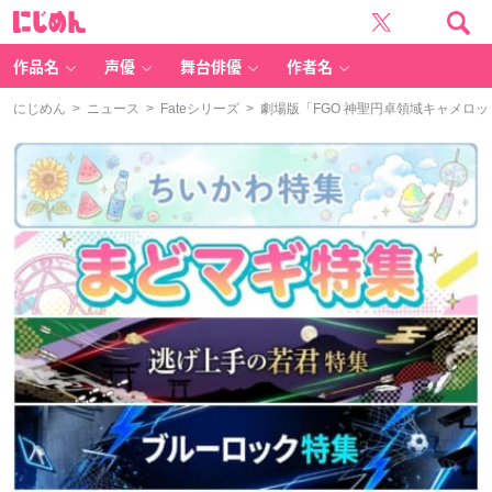
に
じ
め
ん
作品名
声優
舞台俳優
作者名
にじめん
>
ニュース
>
Fateシリーズ
> 劇場版「FGO 神聖円卓領域キャメロ