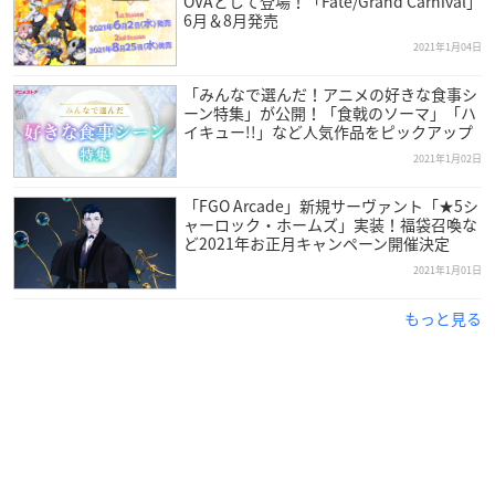
OVAとして登場！「Fate/Grand Carnival」
ゲスト：アーラシュ（CV：鶴岡聡さん）
6月＆8月発売
2021年1月04日
※来場者特典の配布は、1月9日(土)時点で上映中、またそれ以
降に上映開始となる劇場が対象となります。
「みんなで選んだ！アニメの好きな食事シ
※来場者特典は数量限定のため、なくなり次第終了となりま
ーン特集」が公開！「食戟のソーマ」「ハ
イキュー!!」など人気作品をピックアップ
す。
2021年1月02日
「FGO Arcade」新規サーヴァント「★5シ
ャーロック・ホームズ」実装！福袋召喚な
音声特典試聴映像
ど2021年お正月キャンペーン開催決定
2021年1月01日
もっと見る