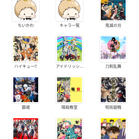
ちいかわ
キャラ一覧
鬼滅の刃
ハイキュー!!
アイドリッシ...
刀剣乱舞
銀魂
暗殺教室
呪術廻戦