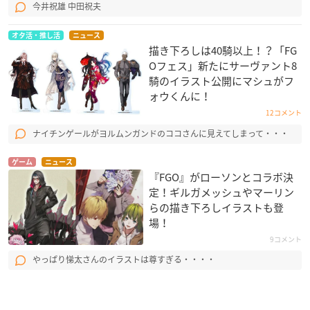
今井祝雄 中田祝夫
キャラクターデザイン：細居美恵子・黄瀬和哉・温泉中也
サブキャラクターデザイン：乘田拓茂・山本彩
オタ活・推し活
ニュース
総作画監督：黄瀬和哉
描き下ろしは40騎以上！？「FG
プロップデザイン：吉田大洋・原由知
Oフェス」新たにサーヴァント8
騎のイラスト公開にマシュがフ
美術設計：小木斉之・イノセユキエ
ォウくんに！
コンセプトアートデザイン：coralie nagel・竹内敦志
美術監督：甲斐政俊・中村豪希・若松栄司
12コメント
色彩設計：関本美津子
ナイチンゲールがヨルムンガンドのココさんに見えてしまって・・・
撮影監督：田中宏侍
3DCG：レイルズ
ゲーム
ニュース
『FGO』がローソンとコラボ決
3Dディレクター：三階直史
定！ギルガメッシュやマーリン
編集：濱宇津妙子
らの描き下ろしイラストも登
音楽：芳賀敬太・深澤秀行
場！
音響監督：明田川仁
9コメント
制作：Production I.G
やっぱり悌太さんのイラストは尊すぎる・・・・
アニメーション制作：SIGNAL.MD
配給：アニプレックス
主題歌：坂本真綾 「独白」（フライングドッグ）