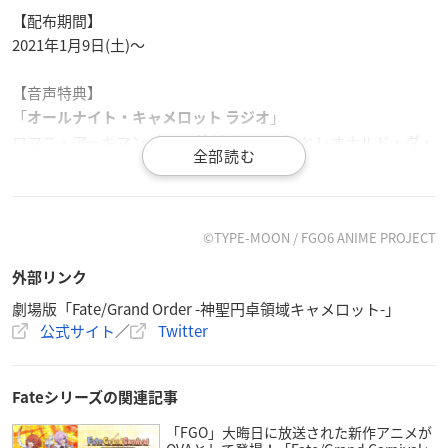
【配布期間】
2021年1月9日(土)〜
【音声特典】
「
」
オールナイト・キャメロット ラジオ
ロマニ・アーキマン（CV：鈴村健一さん）とレオナルド・ダ・
ヴィンチ（CV：坂本真綾さん）が現在絶賛公開中の「劇場版Fa
te/Grand Order-神聖円卓領域キャメロット- Wandering; Agater
am」を全力で応援するラジオ番組「オールナイト・キャメロ
ットラジオ」。
©TYPE-MOON / FGO6 ANIME PROJECT
外部リンク
ゲストに劇場版で大活躍のアーラシュ（CV：鶴岡聡さん）を迎
劇場版「Fate/Grand Order -神聖円卓領域キャメロット-」
えて、「オールナイト・キャメロットラジオ」宛に頂いたお悩
公式サイト
／
Twitter
み相談にお答えします。
【出演】
Fateシリーズの関連記事
パーソナリティー：ロマニ・アーキマン（CV：鈴村健一さ
ん）、レオナルド・ダ・ヴィンチ（CV：坂本真綾さん）
「FGO」大晦日に放送された新作アニメが