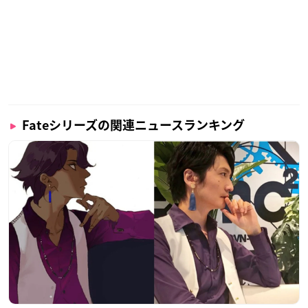
作品概要
Fateシリーズの関連ニュースランキング
劇場版「Fate/Grand Order -神聖円卓領域キャメ
ロット-」前編 Wandering; Agateram
【公開日】
2020年12月5日(土)
【ストーリー】
遍歴の騎士、ベディヴィエールが辿り
着いた旅の果て―。
そこは西暦1273年のエルサレム。
かつての祈りの地は砂の大地と化し、