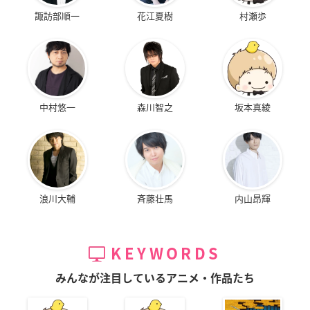
諏訪部順一
花江夏樹
村瀬歩
中村悠一
森川智之
坂本真綾
浪川大輔
斉藤壮馬
内山昂輝
KEYWORDS
みんなが注目しているアニメ・作品たち