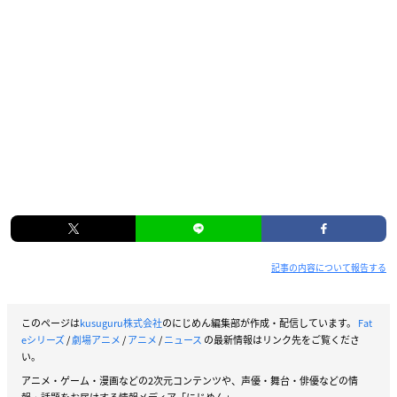
【キャスト】
ベディヴィエール：宮野真守
藤丸立香：島﨑信長
マシュ・キリエライト：高橋李依
レオナルド・ダ・ヴィンチ：坂本真綾
獅子王：川澄綾子
ガウェイン：水島大宙
モードレッド：沢城みゆき
ランスロット：置鮎龍太郎
トリスタン：内山昂輝
アグラヴェイン：安元洋貴
オジマンディアス：子安武人
記事の内容について報告する
ニトクリス：田中美海
玄奘三蔵：小松未可子
アーラシュ：鶴岡聡
このページは
kusuguru株式会社
のにじめん編集部が作成・配信しています。
Fat
eシリーズ
/
劇場アニメ
/
アニメ
/
ニュース
の最新情報はリンク先をご覧くださ
呪腕のハサン：稲田徹
い。
静謐のハサン：千本木彩花
アニメ・ゲーム・漫画などの2次元コンテンツや、声優・舞台・俳優などの情
ロマニ・アーキマン：鈴村健一