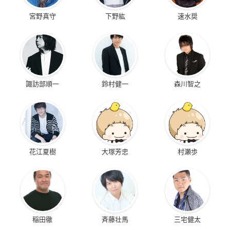
宮野真守
下野紘
速水奨
諏訪部順一
鈴村健一
森川智之
花江夏樹
大塚芳忠
村瀬歩
稲田徹
斉藤壮馬
三宅健太