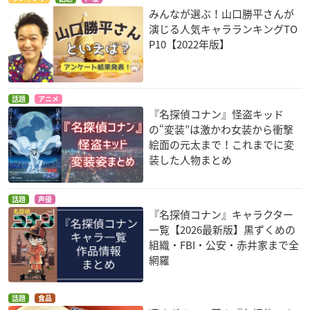
みんなが選ぶ！山口勝平さんが
演じる人気キャラランキングTO
P10【2022年版】
話題
アニメ
『名探偵コナン』怪盗キッド
の“変装”は激かわ女装から衝撃
絵面の元太まで！これまでに変
装した人物まとめ
話題
声優
『名探偵コナン』キャラクター
一覧【2026最新版】黒ずくめの
組織・FBI・公安・赤井家まで全
網羅
話題
食品