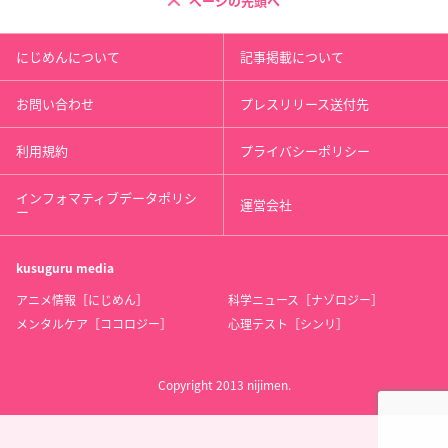
ページの先頭へ
にじめんについて
記事掲載について
お問い合わせ
プレスリリース送付先
利用規約
プライバシーポリシー
インフォマティブデータポリシ
運営会社
ー
kusuguru
media
アニメ情報［にじめん］
科学ニュース［ナゾロジー］
メンタルケア［ココロジー］
心理テスト［シンリ］
Copyright 2013 nijimen.