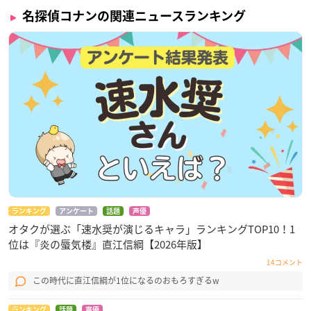
ECサイト「キャラアニ.com」ほか、アニメ・ホビー系関連シ
名探偵コナンの関連ニュースランキング
ョップ他にて予約受付中
ランキング
アンケート
話題
声優
オタクが選ぶ「速水奨が演じるキャラ」ランキングTOP10！1
位は『炎の蜃気楼』直江信綱【2026年版】
14コメント
この時代に直江信綱が1位になるのおもろすぎるw
ランキング
話題
声優