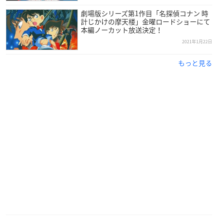
名探偵コナン 寝そべりもっちりぬいぐるみ
劇場版シリーズ第1作目「名探偵コナン 時
計じかけの摩天楼」金曜ロードショーにて
▼ご購入はこちら
本編ノーカット放送決定！
キャラアニ.com（江戸川コナン）
／
キャラアニ.com（赤井秀
2021年1月22日
一）
もっと見る
【販売予定日】
2021年6月
【サイズ】
各全長約50cm
【種類】
江戸川コナン、赤井秀一（各全1種）
【価格】
各7,500円 (税抜)
【主な取扱店】