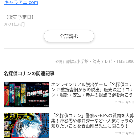
キャラアニ.com
【販売予定日】
2021年6月
【サイズ】
全長約6cm
【種類】
©青山剛昌/小学館・読売テレビ・TMS 1996
全8種
名探偵コナンの関連記事
【価格】
オンラインリアル脱出ゲーム「名探偵コナ
ン 四重捜査網からの脱出」販売決定！コナ
1個600円、BOX4,800円(税抜)
ン・服部・安室・赤井の視点で謎を解こう
2021年1月27日
【主な取扱店】
ECサイト「キャラアニ.com」ほか、アニメ・ホビー系関連シ
「名探偵コナン」警察&FBIへの質問を大募
ョップ他にて予約受付中
集！降谷零や赤井秀一など…人気キャラの
知りたいことを青山剛昌先生に聞こう！
2021年1月25日