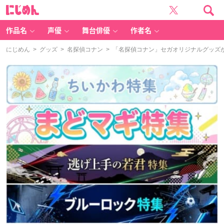
に
じ
め
ん
作品名
声優
舞台俳優
作者名
にじめん
>
グッズ
>
名探偵コナン
> 「名探偵コナン」セガオリジナルグッ