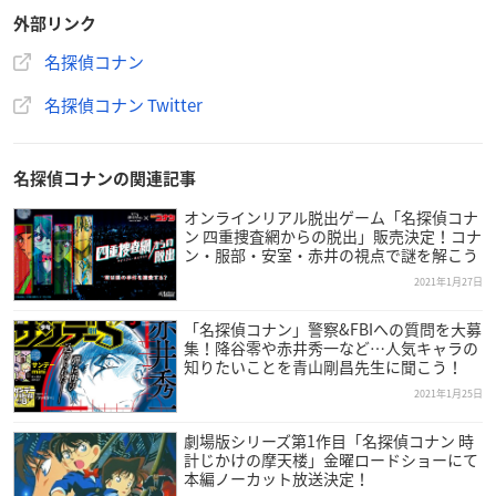
【生産エリア】
外部リンク
日本
名探偵コナン
【対象年齢】
名探偵コナン Twitter
15歳以上
▼ご予約・ご購入はこちらから
プレバン
名探偵コナンの関連記事
オンラインリアル脱出ゲーム「名探偵コナ
ン 四重捜査網からの脱出」販売決定！コナ
ン・服部・安室・赤井の視点で謎を解こう
2021年1月27日
1年に1度だけ運行するミステリートレイン「ベルツリー急
「名探偵コナン」警察&FBIへの質問を大募
行」。その列車への乗車が認められた者のみに与えられ
集！降谷零や赤井秀一など…人気キャラの
知りたいことを青山剛昌先生に聞こう！
る、パスリングを完全再現したよ！
『名探偵コナン』ミステリートレインパスリングを「サン
2021年1月25日
デープレミアムSHOP」で期間限定受注開始！（2021年2月
劇場版シリーズ第1作目「名探偵コナン 時
28日まで）
https://t.co/asIP1xkSTA
pic.twitter.com/rOLSO
計じかけの摩天楼」金曜ロードショーにて
Lfq7F
本編ノーカット放送決定！