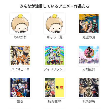
みんなが注目しているアニメ・作品たち
ちいかわ
キャラ一覧
鬼滅の刃
ハイキュー!!
アイドリッシ...
刀剣乱舞
銀魂
暗殺教室
呪術廻戦