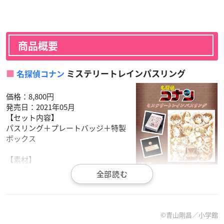
商品概要
ミステリートレインパスリング
名探偵コナン
価格：8,800円
発売日：2021年05月
【セット内容】
パスリング＋プレートバッジ＋特製
ボックス
【素材】
リング・プレート：真鍮/メッキ
【本体サイズ】
リング：7号～21号(奇数サイズ)／プレート：H約28ｍｍ〜W約
70mm
©︎青山剛昌／小学館