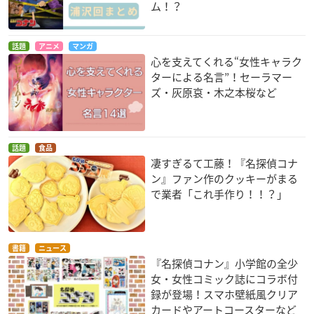
ム！？
話題
アニメ
マンガ
心を支えてくれる“女性キャラク
ターによる名言”！セーラマー
ズ・灰原哀・木之本桜など
話題
食品
凄すぎるて工藤！『名探偵コナ
ン』ファン作のクッキーがまる
で業者「これ手作り！！？」
書籍
ニュース
『名探偵コナン』小学館の全少
女・女性コミック誌にコラボ付
録が登場！スマホ壁紙風クリア
カードやアートコースターなど