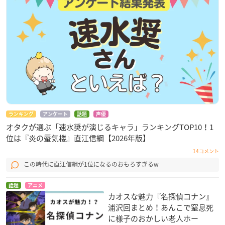
ランキング
アンケート
話題
声優
オタクが選ぶ「速水奨が演じるキャラ」ランキングTOP10！1
位は『炎の蜃気楼』直江信綱【2026年版】
14コメント
この時代に直江信綱が1位になるのおもろすぎるw
話題
アニメ
カオスな魅力『名探偵コナン』
浦沢回まとめ！あんこで窒息死
に様子のおかしい老人ホー