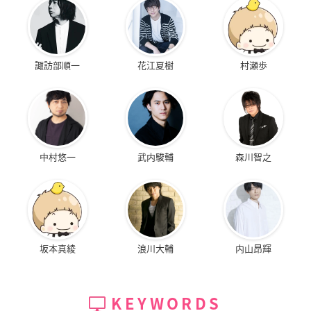
諏訪部順一
花江夏樹
村瀬歩
中村悠一
武内駿輔
森川智之
坂本真綾
浪川大輔
内山昂輝
KEYWORDS