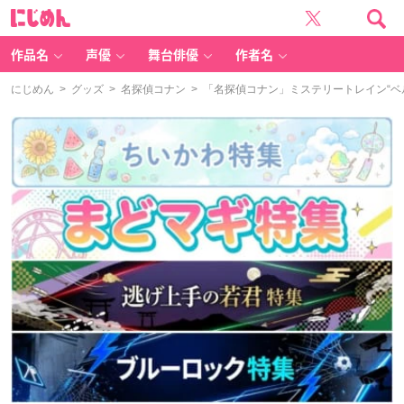
に
じ
め
ん
作品名
声優
舞台俳優
作者名
にじめん
>
グッズ
>
名探偵コナン
> 「名探偵コナン」ミステリートレイン“