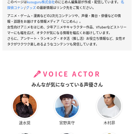
このページは
kusuguru株式会社
のにじめん編集部が作成・配信しています。
名
探偵コナン
/
グッズ
の最新情報はリンク先をご覧ください。
アニメ・ゲーム・漫画などの2次元コンテンツや、声優・舞台・俳優などの情
報・話題をお届けする情報メディア「にじめん」。
女性向けアニメをはじめ、少年アニメやキャラクター作品、VTuberなどストリー
マーにも幅を広げ、オタクが気になる情報を幅広くお届けしています。
さらに、アンケート・ランキング・オタ活（推し活）お役立ち情報など、女性オ
タクがワクワク楽しめるようなコンテンツも発信しています。
VOICE ACTOR
みんなが気になっている声優さん
速水奨
宮野真守
木村昴