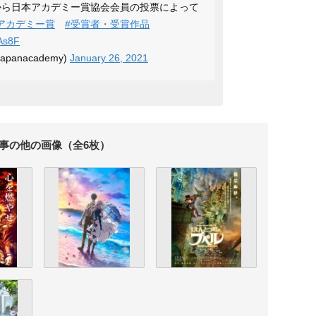
中から日本アカデミー賞協会会員の投票によって
本アカデミー賞
#受賞者・受賞作品
zAs8F
anacademy)
January 26, 2021
事の他の画像（全6枚）