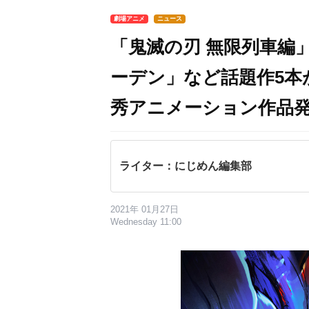
劇場アニメ
ニュース
「鬼滅の刃 無限列車編
ーデン」など話題作5本
秀アニメーション作品
ライター：にじめん編集部
2021年 01月27日
Wednesday 11:00