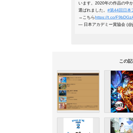
います。2020年の作品の
選ばれました。
#第44回日
→こちら
https://t.co/F9bDG
— 日本アカデミー賞協会 (@jap
この記