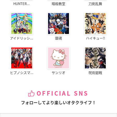
HUNTER...
暗殺教室
刀剣乱舞
アイドリッシ...
銀魂
ハイキュー!!
ヒプノシスマ...
サンリオ
呪術廻戦
OFFICIAL SNS
フォローしてより楽しいオタクライフ！