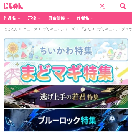
に
じ
め
ん
作品名
声優
舞台俳優
作者名
にじめん
>
ニュース
>
プリキュアシリーズ
> 『ふたりはプリキュア』×ブロ