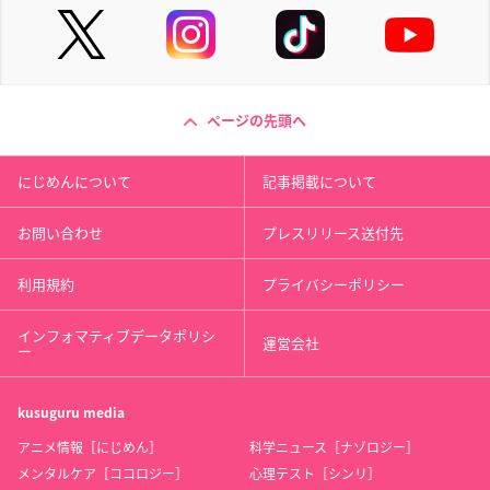
ページの先頭へ
にじめんについて
記事掲載について
お問い合わせ
プレスリリース送付先
利用規約
プライバシーポリシー
インフォマティブデータポリシ
運営会社
ー
kusuguru
media
アニメ情報［にじめん］
科学ニュース［ナゾロジー］
メンタルケア［ココロジー］
心理テスト［シンリ］