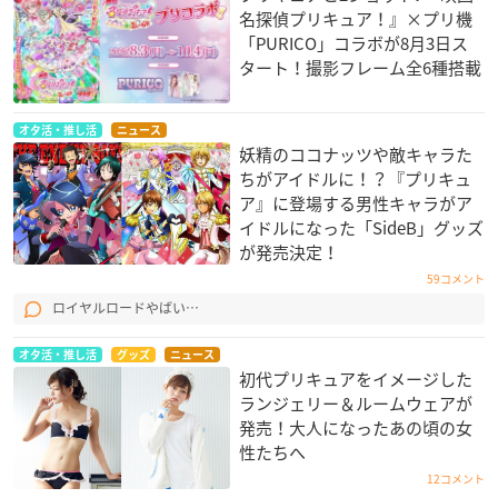
名探偵プリキュア！』×プリ機
「PURICO」コラボが8月3日ス
タート！撮影フレーム全6種搭載
オタ活・推し活
ニュース
妖精のココナッツや敵キャラた
ちがアイドルに！？『プリキュ
ア』に登場する男性キャラがア
イドルになった「SideB」グッズ
が発売決定！
59コメント
ロイヤルロードやばい…
オタ活・推し活
グッズ
ニュース
初代プリキュアをイメージした
ランジェリー＆ルームウェアが
発売！大人になったあの頃の女
性たちへ
12コメント