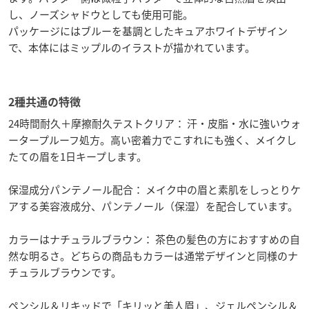
し、ノーズシャドウとしても使用可能。
パッケージにはブルーを基調としたキュアホワイトデザイン
で、本体にはミップルのイラストが描かれています。
2種共通の特徴
24時間耐久＋摩擦耐久テストクリア： 汗・皮脂・水に強いウォ
ータープルーフ処方。高い密着力でこすれにも強く、メイクし
たての眉を1日キープします。
保湿成分パンテノール配合： メイク中の眉と素肌をしっとりケ
アする美容液成分、パンテノール（保湿）を配合しています。
カラーはナチュラルブラウン： 茶色の髪色の方におすすめの自
然な明るさ。どちらの商品もカラーは通常デザインと同様のナ
チュラルブラウンです。
ペンシル＆リキッドで「キリッと美人眉」、ジェルペンシル＆