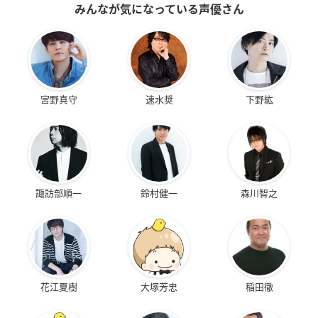
みんなが気になっている声優さん
宮野真守
速水奨
下野紘
諏訪部順一
鈴村健一
森川智之
花江夏樹
大塚芳忠
稲田徹