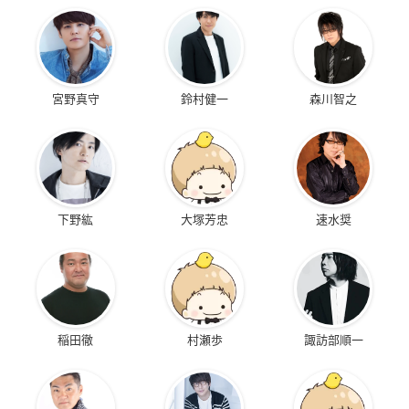
宮野真守
鈴村健一
森川智之
下野紘
大塚芳忠
速水奨
稲田徹
村瀬歩
諏訪部順一