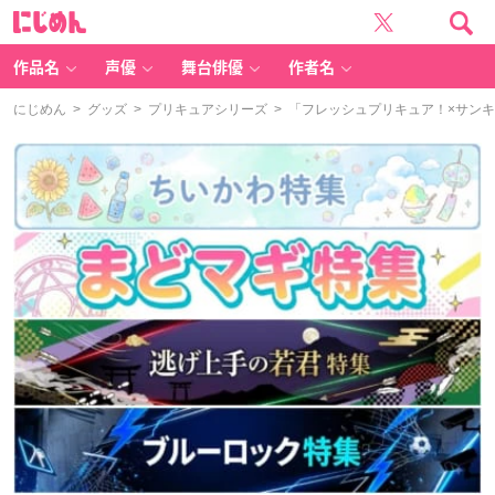
に
じ
め
ん
作品名
声優
舞台俳優
作者名
にじめん
>
グッズ
>
プリキュアシリーズ
> 「フレッシュプリキュア！×サンキ