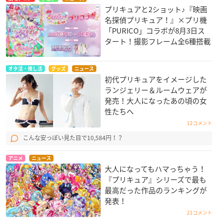
プリキュアと2ショット♪『映画
名探偵プリキュア！』×プリ機
「PURICO」コラボが8月3日ス
タート！撮影フレーム全6種搭載
オタ活・推し活
グッズ
ニュース
初代プリキュアをイメージした
ランジェリー＆ルームウェアが
発売！大人になったあの頃の女
性たちへ
12コメント
こんな安っぽい見た目で10,584円！？
アニメ
ニュース
大人になってもハマっちゃう！
『プリキュア』シリーズで最も
最高だった作品のランキングが
発表！
21コメント