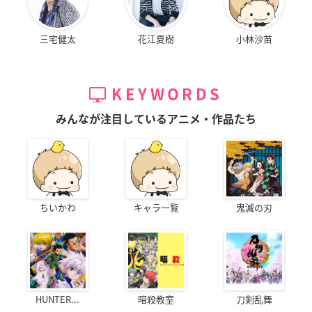
三宅健太
花江夏樹
小林沙苗
KEYWORDS
みんなが注目しているアニメ・作品たち
ちいかわ
キャラ一覧
鬼滅の刃
HUNTER...
暗殺教室
刀剣乱舞