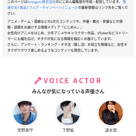
このページは
kusuguru株式会社
のにじめん編集部が作成・配信しています。
鬼
滅の刃
/
食品
/
フェア・キャンペーン
/
ニュース
の最新情報はリンク先をご覧くだ
さい。
アニメ・ゲーム・漫画などの2次元コンテンツや、声優・舞台・俳優などの情
報・話題をお届けする情報メディア「にじめん」。
女性向けアニメをはじめ、少年アニメやキャラクター作品、VTuberなどストリー
マーにも幅を広げ、オタクが気になる情報を幅広くお届けしています。
さらに、アンケート・ランキング・オタ活（推し活）お役立ち情報など、女性オ
タクがワクワク楽しめるようなコンテンツも発信しています。
VOICE ACTOR
みんなが気になっている声優さん
宮野真守
下野紘
速水奨