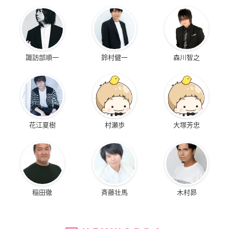
諏訪部順一
鈴村健一
森川智之
花江夏樹
村瀬歩
大塚芳忠
稲田徹
斉藤壮馬
木村昴