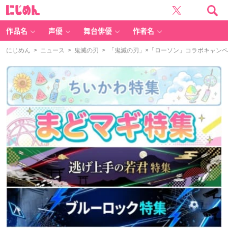
に
じ
め
ん
作品名
声優
舞台俳優
作者名
にじめん
>
ニュース
>
鬼滅の刃
> 「鬼滅の刃」×「ローソン」コラボキャン