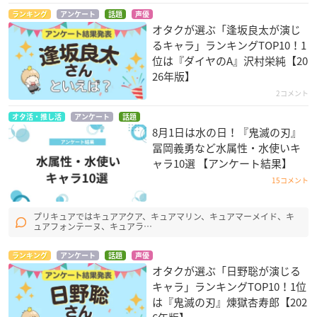
ランキング
アンケート
話題
声優
オタクが選ぶ「逢坂良太が演じ
るキャラ」ランキングTOP10！1
位は『ダイヤのA』沢村栄純【20
26年版】
2コメント
オタ活・推し活
アンケート
話題
8月1日は水の日！『鬼滅の刃』
冨岡義勇など水属性・水使いキ
ャラ10選 【アンケート結果】
15コメント
プリキュアではキュアアクア、キュアマリン、キュアマーメイド、キ
ュアフォンテーヌ、キュアラ…
ランキング
アンケート
話題
声優
オタクが選ぶ「日野聡が演じる
キャラ」ランキングTOP10！1位
は『鬼滅の刃』煉󠄁獄杏寿郎【202