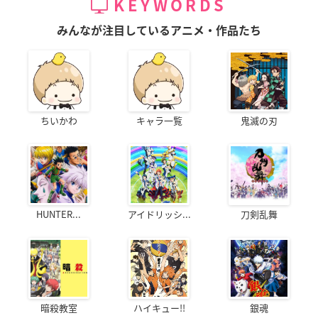
KEYWORDS
みんなが注目しているアニメ・作品たち
ちいかわ
キャラ一覧
鬼滅の刃
HUNTER...
アイドリッシ...
刀剣乱舞
暗殺教室
ハイキュー!!
銀魂