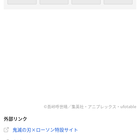
©吾峠呼世晴／集英社・アニプレックス・ufotable
外部リンク
鬼滅の刃×ローソン特設サイト