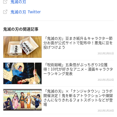
鬼滅の刃
鬼滅の刃 Twitter
鬼滅の刃の関連記事
「鬼滅の刃」豆まき紙升＆キャラクター節
分お面が公式サイトで配布中！悪鬼に豆を
投げつけよう
2021年2月01日
「呪術廻戦」五条悟がぶっちぎり1位獲
得！10代が好きなアニメ・漫画キャラクタ
ーランキング発表
2021年1月22日
「鬼滅の刃」×「ナンジャタウン」コラボ
開催決定！鬼を斬るアトラクションや煉獄
さんになりきれるフォトスポットなどが登
場
2021年1月18日