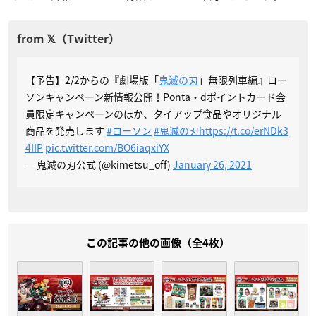
【予告】2/2からの『劇場版「
鬼滅の刃
」無限列車編』ロー
ソンキャンペーン新情報公開！Ponta・dポイントカード会
員限定キャンペーンのほか、タイアップ食品やオリジナル
商品を発売します
#ローソン
#鬼滅の刃
https://t.co/erNDk3
4IIP
pic.twitter.com/BO6iaqxiYX
— 鬼滅の刃公式 (@kimetsu_off)
January 26, 2021
この記事の他の画像（全4枚）