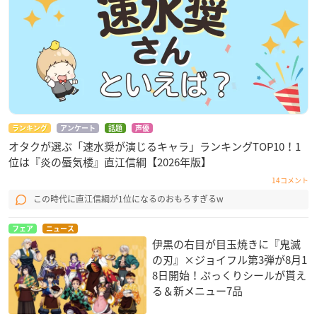
ランキング
アンケート
話題
声優
オタクが選ぶ「速水奨が演じるキャラ」ランキングTOP10！1
位は『炎の蜃気楼』直江信綱【2026年版】
14コメント
この時代に直江信綱が1位になるのおもろすぎるw
フェア
ニュース
伊黒の右目が目玉焼きに『鬼滅
の刃』×ジョイフル第3弾が8月1
8日開始！ぷっくりシールが貰え
る＆新メニュー7品