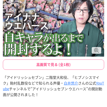
高画質で見る (全1枚)
「アイドリッシュセブン」二階堂大和役、「ヒプノシスマイ
ク」飴村乱数役などで知られる声優・
白井悠介
さんの公式
YouT
ube
チャンネルで“アイドリッシュセブン ウエハース”の開封動
画が公開されました！