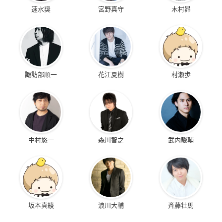
速水奨
宮野真守
木村昴
諏訪部順一
花江夏樹
村瀬歩
中村悠一
森川智之
武内駿輔
坂本真綾
浪川大輔
斉藤壮馬