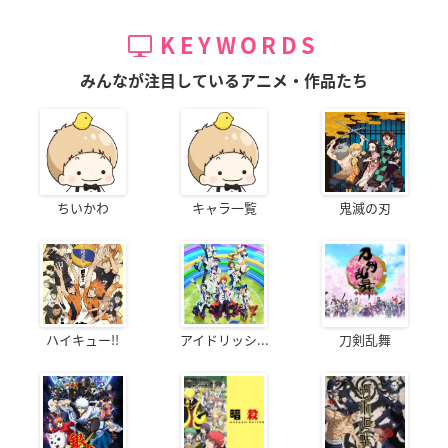
KEYWORDS
みんなが注目しているアニメ・作品たち
ちいかわ
キャラ一覧
鬼滅の刃
ハイキュー!!
アイドリッシ...
刀剣乱舞