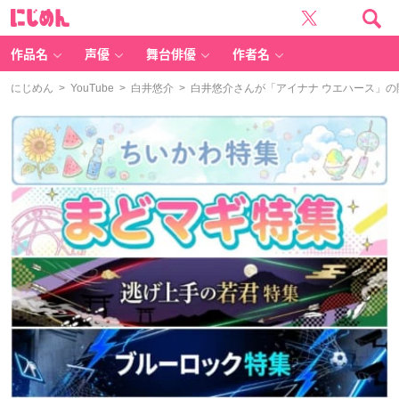
に
じ
め
ん
作品名
声優
舞台俳優
作者名
にじめん
>
YouTube
>
白井悠介
> 白井悠介さんが「アイナナ ウエハース」