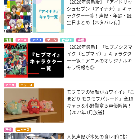
【2026年最新版】『アイドリッ
シュセブン（アイナナ）』キャ
ラクター一覧！声優・年齢・誕
生日まとめ【ネタバレ有】
話題
アニメ
アプリ
ゲーム
音楽CD
声優
【2026年最新】『ヒプノシスマ
イク（ヒプマイ）』キャラクタ
ー一覧！アニメのオリジナルキ
ャラ情報も◎
アニメ
ニュース
モフモフの寝顔がカワイイ♪『こ
まどり モフモフパレード』全16
キャラ＆小野賢章ら声優解禁！
【2027年1月放送】
声優
ニュース
人気声優が本気の食レポに挑