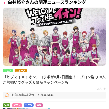
白井悠介さんの関連ニュースランキング
フェア
ニュース
「ヒプマイ×イオン」コラボが8月7日開催！エプロン姿の18人
が勢揃いでグッズ＆景品キャンペーンも
4コメント
対象店舗はよ教えてくれ😭😭😭
話題
アニメ
アプリ
声優