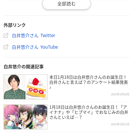
外部リンク
白井悠介さん Twitter
白井悠介さん YouTube
白井悠介の関連記事
『
#しらいむチャンネル
』更新しましたぁ＼(^o^)／
本日1月18日は白井悠介さんのお誕生日！
はい！今日は開封動画です✨✨✨
白井さんと言えば？のアンケート結果発表
しかもアイドリッシュセブン ウエハース👓＃
♪
しかも僕が演じている「二階堂大和」が出るまで食べ続け
2021年1月18日
るという……
1月18日は白井悠介さんのお誕生日！「ア
果たして大和はいつ出るのか！！！？
イナナ」や「ヒプマイ」でおなじみの白井
ぜひご覧ください( ´∀`)
#アイナナ
https://t.co/HYViXDL6Yu
さんといえば…？
pic.twitter.com/2B25ejrbcK
2021年1月11日
—
白井悠介
(@shirai_universe)
January 24, 2021