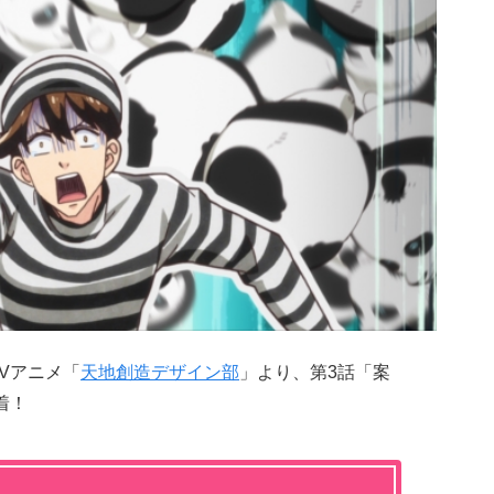
TVアニメ「
天地創造デザイン部
」より、第3話「案
着！