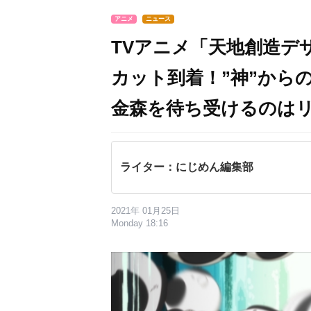
アニメ
ニュース
TVアニメ「天地創造デ
カット到着！”神”から
金森を待ち受けるのは
ライター：にじめん編集部
2021年 01月25日
Monday 18:16