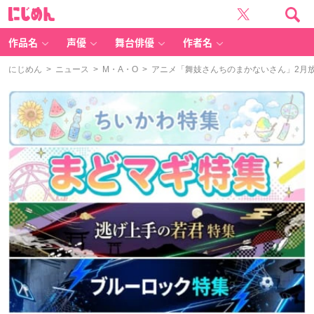
に
じ
め
ん
作品名
声優
舞台俳優
作者名
にじめん
>
ニュース
>
M・A・O
> アニメ「舞妓さんちのまかないさん」2月