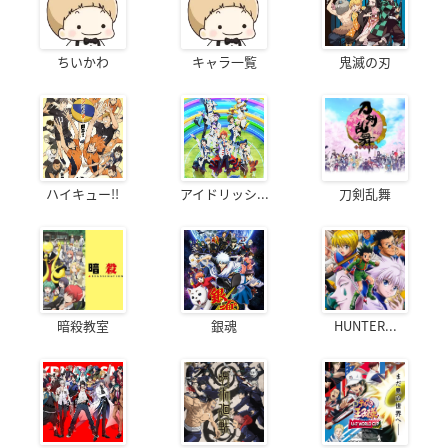
ちいかわ
キャラ一覧
鬼滅の刃
ハイキュー!!
アイドリッシ...
刀剣乱舞
暗殺教室
銀魂
HUNTER...