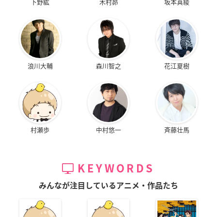
下野紘
木村昴
坂本真綾
浪川大輔
森川智之
花江夏樹
村瀬歩
中村悠一
斉藤壮馬
KEYWORDS
みんなが注目しているアニメ・作品たち