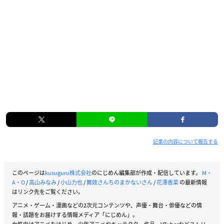
記事の内容について報告する
このページは
kusuguru株式会社
のにじめん編集部が作成・配信しています。
M・
A・O
/
高山みなみ
/
小山力也
/
舞妓さんちのまかないさん
/
花澤香菜
の最新情報
はリンク先をご覧ください。
アニメ・ゲーム・漫画などの2次元コンテンツや、声優・舞台・俳優などの情
報・話題をお届けする情報メディア「にじめん」。