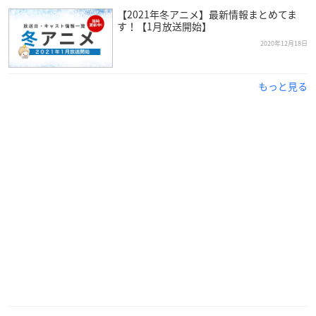
【2021年冬アニメ】最新情報まとめてま
す！【1月放送開始】
【スタッフ】
2020年12月18日
原作：小山愛子
監督：鈴木洋平
シリーズ構成：山川進
もっと見る
音楽：坂部剛
アニメーション制作：J.C.STAFF
制作：NHKエンタープライズ
【キャスト】
キヨ：
花澤香菜
すみれ：
M・A・O
健太：
高山みなみ
つる駒：松田颯水
おかあさん：片貝薫
おにいさん：
小山力也
※敬称略