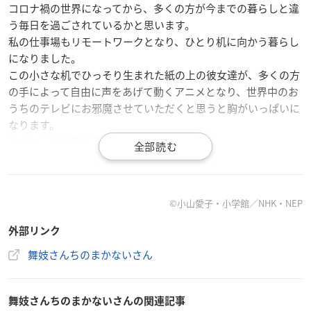
コロナ禍の世界になってから、多くの方が今までの暮らしと違
う毎日を過ごされているかと思います。
私の仕事場もリモートワークとなり、ひとり机に向かう暮らし
になりました。
この小さな机でひっそり生まれた紙の上の彼女達が、多くの方
の手によって自由に声をあげて動くアニメとなり、世界中のお
うちのテレビにお邪魔させていただくと思うと胸がいっぱいに
なります。
私もおうちで楽しみに待っています。
©小山愛子・小学館／NHK・NEP
作品概要
外部リンク
TVアニメ「舞妓さんちのまかないさん」
舞妓さんちのまかないさん
【放送情報】
NHKワールド JAPAN：2021年2月25日（木）放送開始
舞妓さんちのまかないさんの関連記事
NHK Eテレ：2021年秋放送開始