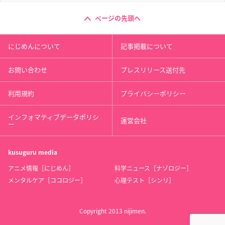
ページの先頭へ
にじめんについて
記事掲載について
お問い合わせ
プレスリリース送付先
利用規約
プライバシーポリシー
インフォマティブデータポリシ
運営会社
ー
kusuguru
media
アニメ情報［にじめん］
科学ニュース［ナゾロジー］
メンタルケア［ココロジー］
心理テスト［シンリ］
Copyright 2013 nijimen.