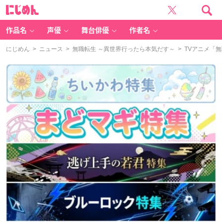
に
じ
め
ん
作品名
声優
舞台俳優
作者名
にじめん
>
ニュース
>
無職転生 ～異世界行ったら本気だす～
> TVアニメ「