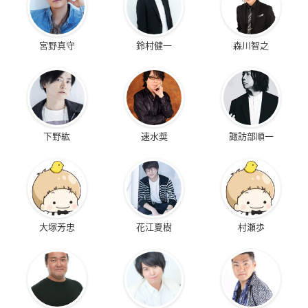
宮野真守
鈴村健一
森川智之
下野紘
速水奨
諏訪部順一
大塚芳忠
花江夏樹
村瀬歩