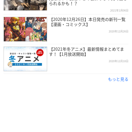
編集：三嶋章紀
られるかも！？
音響監督：明田川仁
2021年1月06日
音楽：藤澤慶昌
【2020年12月26日】本日発売の新刊一覧
プロデュース：EGG FIRM
【漫画・コミックス】
制作：スタジオバインド
2020年12月26日
【キャスト】
【2021年冬アニメ】最新情報まとめてま
ルーデウス・グレイラット：内山夕実
す！【1月放送開始】
前世の男：杉田智和
2020年12月18日
ロキシー・ミグルディア：小原好美
エリス・ボレアス・グレイラット：加隈亜衣
もっと見る
シルフィエット：茅野愛衣
ルイジェルド・スペルディア：浪川大輔
パウロ・グレイラット：森川智之
ゼニス・グレイラット：金元寿子
リーリャ：Lynn
※敬称略