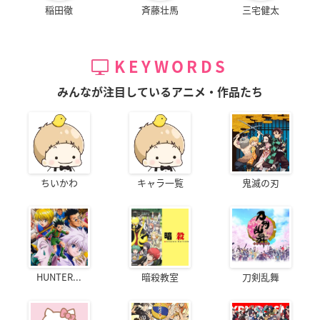
稲田徹
斉藤壮馬
三宅健太
KEYWORDS
みんなが注目しているアニメ・作品たち
ちいかわ
キャラ一覧
鬼滅の刃
HUNTER...
暗殺教室
刀剣乱舞