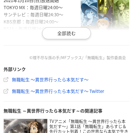
2021年1月10日(日)放送開始
TOKYO MX：毎週日曜24:00〜
サンテレビ：毎週日曜24:30〜
KBS京都：毎週日曜24:00〜
BS11：毎週日曜24:00〜
【配信情報】
ｄアニメストア・ニコニコにて地上波
同時配信
©理不尽な孫の手/MFブックス/「無職転生」製作委員会
そのほか配信サービスでも1月16日(土)正午より順次配信予定
外部リンク
【スタッフ】
無職転生 ～異世界行ったら本気だす～
監督：岡本学
無職転生 ～異世界行ったら本気だす～ Twitter
キャラクターデザイン：杉山和隆
サブキャラクターデザイン：齊藤佳子
総作画監督：杉山和隆／齊藤佳子
無職転生 ～異世界行ったら本気だす～の関連記事
美術監督：三宅昌和
色彩設計：土居真紀子
TVアニメ「無職転生 ～異世界行ったら本
気だす～」第1話「無職転生」あらすじ＆
撮影監督：頓所信二
先行カット到着！この世界なら本気で生き