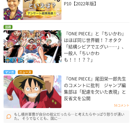
P10【2022年版】
話題
『ONE PIECE』と『ちいかわ』
はほぼ同じ世界観！？オタク
「結構シビアでエグい……」、
一般人「ちいかわ
も！！！？？」
マンガ
ニュース
『ONE PIECE』尾田栄一郎先生
のコメントに批判 ジャンプ編
集部は「配慮を欠いた表現」と
反省文を公開
56コメント
もし横井軍曹が自分の祖父だったら…と考えたらやっぱり怒りが湧い
た。 そうでなくとも、国に…