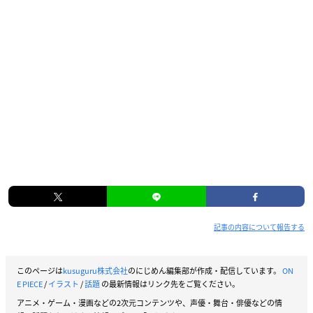
記事の内容について報告する
このページは
kusuguru株式会社
のにじめん編集部が作成・配信しています。
ON
E PIECE
/
イラスト
/
話題
の最新情報はリンク先をご覧ください。
アニメ・ゲーム・漫画などの2次元コンテンツや、声優・舞台・俳優などの情