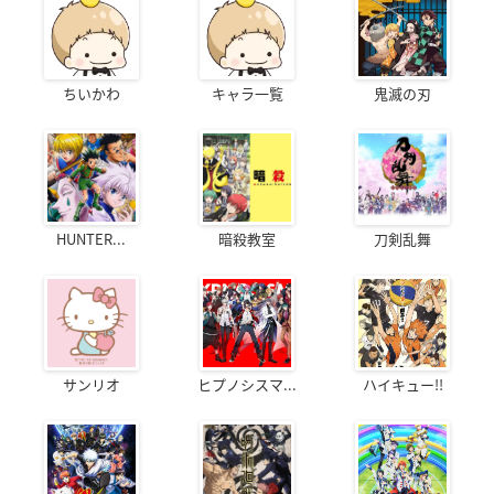
ちいかわ
キャラ一覧
鬼滅の刃
HUNTER...
暗殺教室
刀剣乱舞
サンリオ
ヒプノシスマ...
ハイキュー!!