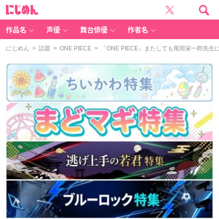
に
じ
め
ん
作品名
声優
舞台俳優
作者名
にじめん
>
話題
>
ONE PIECE
> 「ONE PIECE」またしても尾田栄一郎先