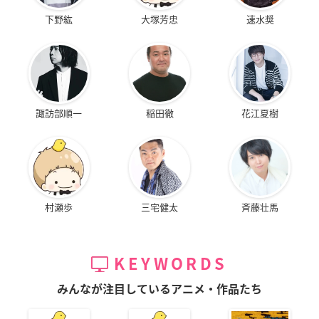
下野紘
大塚芳忠
速水奨
諏訪部順一
稲田徹
花江夏樹
村瀬歩
三宅健太
斉藤壮馬
KEYWORDS
みんなが注目しているアニメ・作品たち