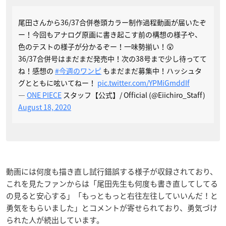
尾田さんから36/37合併巻頭カラー制作過程動画が届いたぞ
ー！今回もアナログ原画に書き起こす前の構想の様子や、
色のテストの様子が分かるぞー！一味勢揃い！😲
36/37合併号はまだまだ発売中！次の38号まで少し待ってて
ね！感想の
#今週のワンピ
もまだまだ募集中！ハッシュタ
グとともに呟いてねー！
pic.twitter.com/YPMiGmddIf
—
ONE PIECE
スタッフ【公式】/ Official (@Eiichiro_Staff)
August 18, 2020
動画には何度も描き直し試行錯誤する様子が収録されており、
これを見たファンからは「尾田先生も何度も書き直してしてる
の見ると安心する」「もっともっと右往左往していいんだ！と
勇気をもらいました」とコメントが寄せられており、勇気づけ
られた人が続出しています。