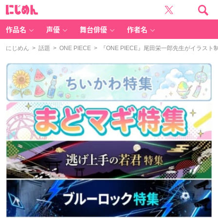
に
じ
め
ん
作品名
声優
舞台俳優
作者名
にじめん
>
話題
>
ONE PIECE
> 『ONE PIECE』尾田栄一郎先生がイラ