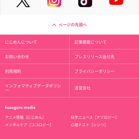
ページの先頭へ
にじめんについて
記事掲載について
お問い合わせ
プレスリリース送付先
利用規約
プライバシーポリシー
インフォマティブデータポリシ
運営会社
ー
kusuguru
media
アニメ情報［にじめん］
科学ニュース［ナゾロジー］
メンタルケア［ココロジー］
心理テスト［シンリ］