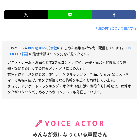
記事の内容について報告する
このページは
kusuguru株式会社
のにじめん編集部が作成・配信しています。
ON
E PIECE
/
話題
の最新情報はリンク先をご覧ください。
アニメ・ゲーム・漫画などの2次元コンテンツや、声優・舞台・俳優などの情
報・話題をお届けする情報メディア「にじめん」。
女性向けアニメをはじめ、少年アニメやキャラクター作品、VTuberなどストリー
マーにも幅を広げ、オタクが気になる情報を幅広くお届けしています。
さらに、アンケート・ランキング・オタ活（推し活）お役立ち情報など、女性オ
タクがワクワク楽しめるようなコンテンツも発信しています。
VOICE ACTOR
みんなが気になっている声優さん