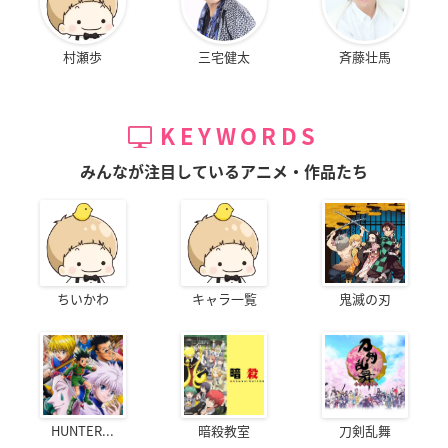
村瀬歩
三宅健太
斉藤壮馬
KEYWORDS
みんなが注目しているアニメ・作品たち
ちいかわ
キャラ一覧
鬼滅の刃
HUNTER...
暗殺教室
刀剣乱舞