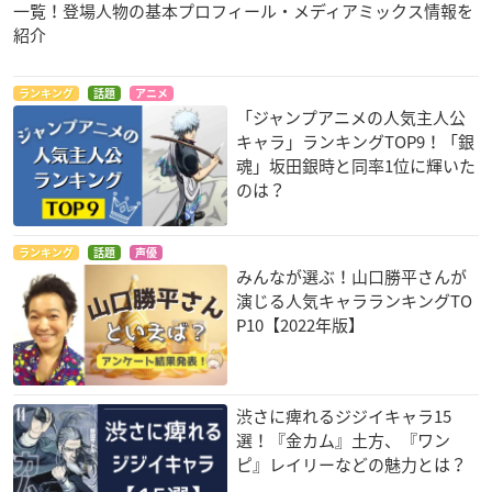
一覧！登場人物の基本プロフィール・メディアミックス情報を
紹介
ランキング
話題
アニメ
「ジャンプアニメの人気主人公
キャラ」ランキングTOP9！「銀
魂」坂田銀時と同率1位に輝いた
のは？
ランキング
話題
声優
みんなが選ぶ！山口勝平さんが
演じる人気キャラランキングTO
P10【2022年版】
渋さに痺れるジジイキャラ15
選！『金カム』土方、『ワン
ピ』レイリーなどの魅力とは？