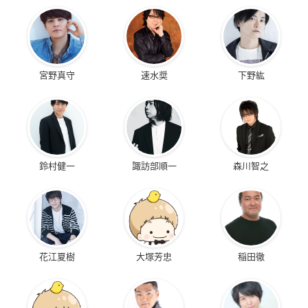
宮野真守
速水奨
下野紘
鈴村健一
諏訪部順一
森川智之
花江夏樹
大塚芳忠
稲田徹