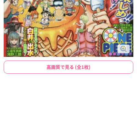
高画質で見る (全1枚)